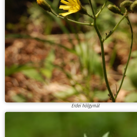
Erdei hölgymál