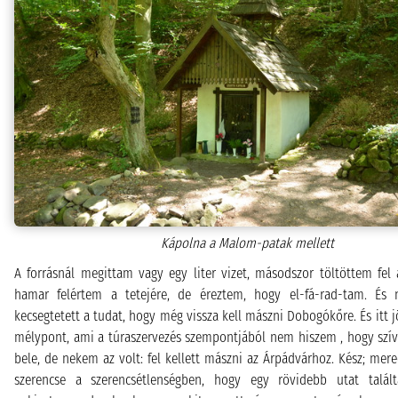
Kápolna a Malom-patak mellett
A forrásnál megittam vagy egy liter vizet, másodszor töltöttem fel 
hamar felértem a tetejére, de éreztem, hogy el-fá-rad-tam. És
kecsegtetett a tudat, hogy még vissza kell mászni Dobogókőre. És itt 
mélypont, ami a túraszervezés szempontjából nem hiszem , hogy szív
bele, de nekem az volt: fel kellett mászni az Árpádvárhoz. Kész; mere
szerencse a szerencsétlenségben, hogy egy rövidebb utat talá