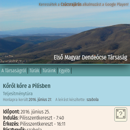
Keressétek a
Keressétek a
Csúcsrajárás
Csúcsrajárás
alkalmazást a Google Playen!
alkalmazást a Google Playen!
Első Magyar Dendeócse Társaság
A Társaságról
Túrák
Túráink
Egyéb
Kőről kőre a Pilisben
Teljesítménytúra
Honlapra került:
2016. június 27.
A leírást készítette:
szabola
Időpont:
2016. június 25.
Indulás:
Pilisszentkereszt - 7:40
Érkezés:
Pilisszentkereszt - 16:11