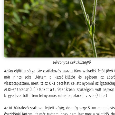
Bársonyos kakukkszegfű
Aztán eljött a sárga-sáv csatlakozás, azaz a Rám-szakadék felől jövő 
már nincs sok! Elértem a Rezső-kilátót és egészen az Eötvös
visszacaplattam, mert itt az OKT pecsétet kellett nyomni az igazolóla
ALDI-s? tecsos? (! :) ) fánkot a turistaházban, szükségem volt nagyon
Negyedszer töltöttem fel nyomós kútnál a palackot vízzel (6 liter)
Az út hátralévő szakasza lejtett végig, de még vagy 5 km maradt vis
összidőnél jártam. Itt már tudtam, hogy nem lesz meg a szintidő, d