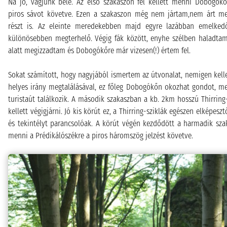
Na jó, vágjunk bele. Az első szakaszon fel kellett menni Dobogók
piros sávot követve. Ezen a szakaszon még nem jártam,nem árt me
részt is. Az eleinte meredekebben majd egyre lazábban emelke
különösebben megterhelő. Végig fák között, enyhe szélben haladtam
alatt megizzadtam és Dobogókőre már vizesen(!) értem fel.
Sokat számított, hogy nagyjából ismertem az útvonalat, nemigen kelle
helyes irány megtalálásával, ez főleg Dobogókőn okozhat gondot, me
turistaút találkozik. A második szakaszban a kb. 2km hosszú Thirring-
kellett végigjárni. Jó kis körút ez, a Thirring-sziklák egészen elképes
és tekintélyt parancsolóak. A körút végén kezdődött a harmadik szaka
menni a Prédikálószékre a piros háromszög jelzést követve.