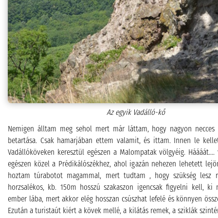
Az egyik Vadálló-kő
Nemigen álltam meg sehol mert már láttam, hogy nagyon necces l
betartása. Csak hamarjában ettem valamit, és ittam. Innen le kelle
Vadállóköveken keresztül egészen a Malompatak völgyéig. Háááát.... 
egészen közel a Prédikálószékhez, ahol igazán nehezen lehetett lej
hoztam túrabotot magammal, mert tudtam , hogy szükség lesz r
horzsalékos, kb. 150m hosszú szakaszon igencsak figyelni kell, ki
ember lába, mert akkor elég hosszan csúszhat lefelé és könnyen össz
Ezután a turistaút kiért a kövek mellé, a kilátás remek, a sziklák szintén