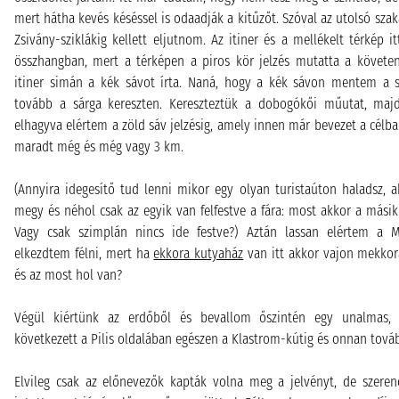
mert hátha kevés késéssel is odaadják a kitűzőt. Szóval az utolsó sza
Zsivány-sziklákig kellett eljutnom. Az itiner és a mellékelt térkép i
összhangban, mert a térképen a piros kör jelzés mutatta a követen
itiner simán a kék sávot írta. Naná, hogy a kék sávon mentem a sz
tovább a sárga kereszten. Kereszteztük a dobogókői műutat, majd 
elhagyva elértem a zöld sáv jelzésig, amely innen már bevezet a célba
maradt még és még vagy 3 km.
(Annyira idegesítő tud lenni mikor egy olyan turistaúton haladsz, a
megy és néhol csak az egyik van felfestve a fára: most akkor a másik 
Vagy csak szimplán nincs ide festve?) Aztán lassan elértem a Má
elkezdtem félni, mert ha
ekkora kutyaház
van itt akkor vajon mekkor
és az most hol van?
Végül kiértünk az erdőből és bevallom őszintén egy unalmas, 
következett a Pilis oldalában egészen a Klastrom-kútig és onnan továb
Elvileg csak az előnevezők kapták volna meg a jelvényt, de szeren