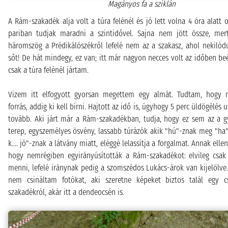
Magányos fa a sziklán
A Rám-szakadék alja volt a túra felénél és jó lett volna 4 óra alatt
pariban tudjak maradni a szintidővel. Sajna nem jött össze, mer
háromszög a Prédikálószékről lefelé nem az a szakasz, ahol nekilód
sőt! De hát mindegy, ez van; itt már nagyon necces volt az időben be
csak a túra felénél jártam.
Vizem itt elfogyott gyorsan megettem egy almát. Tudtam, hogy 
forrás, addig ki kell bírni. Hajtott az idő is, úgyhogy 5 perc üldögélés 
tovább. Aki járt már a Rám-szakadékban, tudja, hogy ez sem az a g
terep, egyszemélyes ösvény, lassabb túrázók akik "hú"-znak meg "ha"-z
k.... jó"-znak a látvány miatt, eléggé lelassítja a forgalmat. Annak elle
hogy nemrégiben egyirányúsították a Rám-szakadékot: elvileg csak 
menni, lefelé iránynak pedig a szomszédos Lukács-árok van kijelölve.
nem csináltam fotókat, aki szeretne képeket biztos talál egy
szakadékról, akár itt a dendeocsén is.