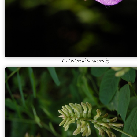
Csalánlevelű harangvirág