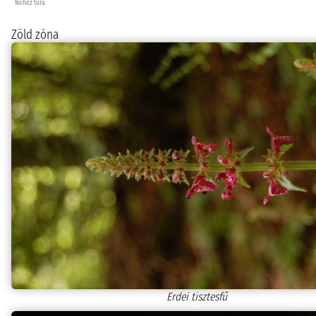
Nehéz túra
Zöld zóna
Erdei tisztesfű