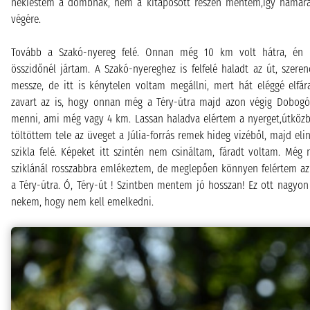
nekiestem a dombnak, nem a kitaposott részen mentem,így hamara
végére.
Tovább a Szakó-nyereg felé. Onnan még 10 km volt hátra, én 
összidőnél jártam. A Szakó-nyereghez is felfelé haladt az út, szere
messze, de itt is kénytelen voltam megállni, mert hát eléggé elfár
zavart az is, hogy onnan még a Téry-útra majd azon végig Dobogókő
menni, ami még vagy 4 km. Lassan haladva elértem a nyerget,útköz
töltöttem tele az üveget a Júlia-forrás remek hideg vizéből, majd eli
szikla felé. Képeket itt szintén nem csináltam, fáradt voltam. Még 
sziklánál rosszabbra emlékeztem, de meglepően könnyen felértem az
a Téry-útra. Ó, Téry-út ! Szintben mentem jó hosszan! Ez ott nagyon 
nekem, hogy nem kell emelkedni.