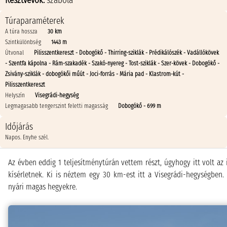
Résztvevők:
szabola
Túraparaméterek
A túra hossza
30 km
Szintkülönbség
1443 m
Útvonal
Pilisszentkereszt - Dobogókő - Thirring-sziklák - Prédikálószék - Vadállókövek
- Szentfa kápolna - Rám-szakadék - Szakó-nyereg - Tost-sziklák - Szer-kövek - Dobogókő -
Zsivány-sziklák - dobogókői műút - Joci-forrás - Mária pad - Klastrom-kút -
Pilisszentkereszt
Helyszín
Visegrádi-hegység
Legmagasabb tengerszint feletti magasság
Dobogókő - 699 m
Időjárás
Napos. Enyhe szél.
Az évben eddig 1 teljesítménytúrán vettem részt, úgyhogy itt volt az 
kísérletnek. Ki is néztem egy 30 km-est itt a Visegrádi-hegységben. 
nyári magas hegyekre.