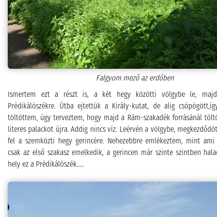
Falgyom mező az erdőben
Ismertem ezt a részt is, a két hegy közötti völgybe le, maj
Prédikálószékre. Útba ejtettük a Király-kutat, de alig csöpögött,í
töltöttem, úgy terveztem, hogy majd a Rám-szakadék forrásánál tölt
literes palackot újra. Addig nincs víz. Leérvén a völgybe, megkezdődö
fel a szemközti hegy gerincére. Nehezebbre emlékeztem, mint ami 
csak az első szakasz emelkedik, a gerincen már szinte szintben hala
hely ez a Prédikálószék.....