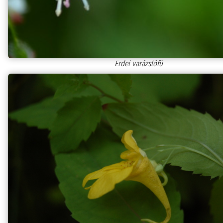
Erdei varázslófű