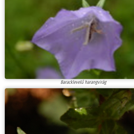
Baracklevelű harangvirág