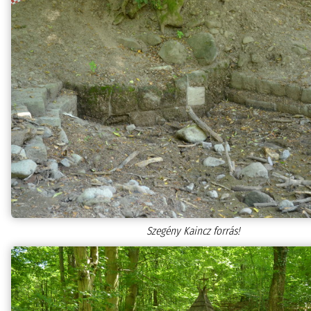
Szegény Kaincz forrás!