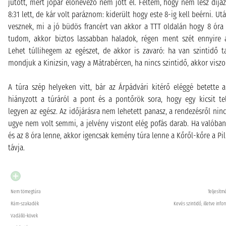
jutott, mert jópár előnevező nem jött el. Féltem, hogy nem lesz díjaz
8:31 lett, de kár volt paráznom: kiderült hogy este 8-ig kell beérni. U
vesznek, mi a jó büdös francért van akkor a TTT oldalán hogy 8 óra 
tudom, akkor biztos lassabban haladok, régen ment szét ennyire 
Lehet túllihegem az egészet, de akkor is zavaró: ha van szintidő t
mondjuk a Kinizsin, vagy a Mátrabércen, ha nincs szintidő, akkor viszont
A túra szép helyeken vitt, bár az Árpádvári kitérő eléggé betette
hiányzott a túráról a pont és a pontőrök sora, hogy egy kicsit te
legyen az egész. Az időjárásra nem lehetett panasz, a rendezésről ninc
ugye nem volt semmi, a jelvény viszont elég pofás darab. Ha valóban
és az 8 óra lenne, akkor igencsak kemény túra lenne a Kőről-kőre a Pi
távja.
Nem tömegtúra
Teljesítm
Rám-szakadék
Kevés szintidő, illetve inf
Vadálló-kövek