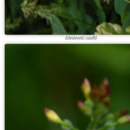
Édeslevelű csüdfű