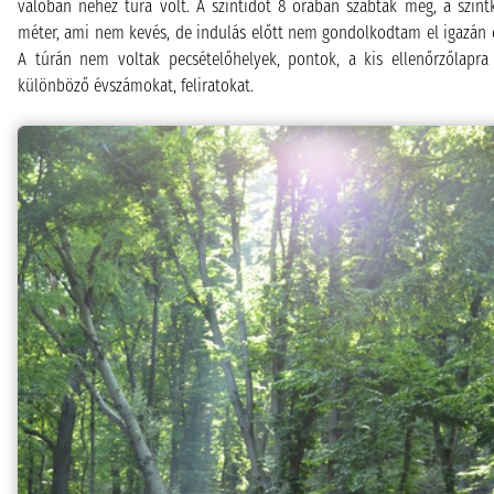
valóban nehéz túra volt. A szintidőt 8 órában szabták meg, a szin
méter, ami nem kevés, de indulás előtt nem gondolkodtam el igazán ez
A túrán nem voltak pecsételőhelyek, pontok, a kis ellenőrzőlapra f
különböző évszámokat, feliratokat.