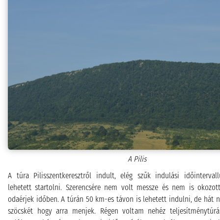
A Pilis
A túra Pilisszentkeresztről indult, elég szűk indulási időinterva
lehetett startolni. Szerencsére nem volt messze és nem is okozot
odaérjek időben. A túrán 50 km-es távon is lehetett indulni, de hát
szöcskét hogy arra menjek. Régen voltam nehéz teljesítménytúr