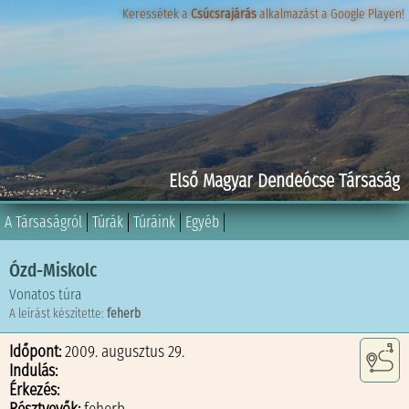
Keressétek a
Keressétek a
Csúcsrajárás
Csúcsrajárás
alkalmazást a Google Playen!
alkalmazást a Google Playen!
Első Magyar Dendeócse Társaság
A Társaságról
Túrák
Túráink
Egyéb
Ózd-Miskolc
Vonatos túra
A leírást készítette:
feherb
Időpont:
2009. augusztus 29.
Indulás:
Érkezés: