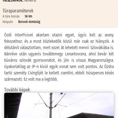
Résztvevők:
feherb
Túraparaméterek
A túra hossza
58 km
Helyszín
Borsodi-dombság
Ózdi InterPicivel akartam utazni egyet, úgyis kell az arany
fokozathoz. és a most közlekedők közül már csak ez hiányzik. A
délutánit választottam, mert ezzel át lehetett menni Szlovákiába is.
Bánréve után ugyanis továbbmegy Lenartovcera, ahol bevár két
búváros szlovák gyorsvonatot, és jön is vissza Magyarországra.
Gyakorlatilag az IP-n kívül egyik vonat sem volt pontos. Az Ózdra
tartó személy Csörgőjét le kellett cserélni, ebből húszperces késés
származott. Ez volt ma a legtöbb.
További képek