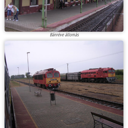
Bánréve állomás