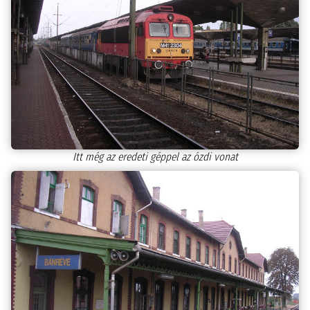
Itt még az eredeti géppel az ózdi vonat