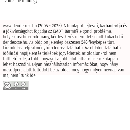
volna, de mindegy.
www.dendeocse.hu (2005 - 2026). A honlapot fejleszti, karbantartja és
a jókívánságokat fogadja az EMDT.
Bármiféle gond, probléma,
helyesírási hiba, adomány, kérdés, kérés merül fel : emdt kukacbetű
dendeocse.hu.
Az oldalon jelenleg összesen
548
fényképes túra,
kirándulás, teljesítménytúra leírása található.
Az oldalon található
időjárási napijelentés térképek jogvédettek, az oldalunkrol nem
tölthetőek le, a többi anyagot a jobb alul látható licence alapján
lehet használni.
Olyan használhatatlan információkat, hogy hány
másodperc alatt töltődött be az oldal, meg hogy milyen névnap van
ma, nem írunk ide.