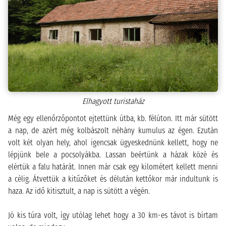
Elhagyott turistaház
Még egy ellenőrzőpontot ejtettünk útba, kb. félúton. Itt már sütött
a nap, de azért még kolbászolt néhány kumulus az égen. Ezután
volt két olyan hely, ahol igencsak ügyeskednünk kellett, hogy ne
lépjünk bele a pocsolyákba. Lassan beértünk a házak közé és
elértük a falu határát. Innen már csak egy kilométert kellett menni
a célig. Átvettük a kitűzőket és délután kettőkor már indultunk is
haza. Az idő kitisztult, a nap is sütött a végén.
Jó kis túra volt, így utólag lehet hogy a 30 km-es távot is bírtam