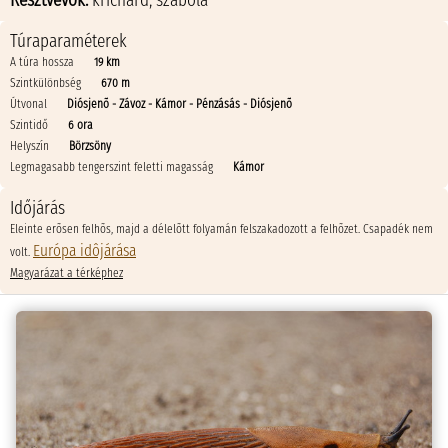
Résztvevők:
krichard
,
szabola
Túraparaméterek
A túra hossza
19 km
Szintkülönbség
670 m
Útvonal
Diósjenõ - Závoz - Kámor - Pénzásás - Diósjenõ
Szintidő
6 ora
Helyszín
Börzsöny
Legmagasabb tengerszint feletti magasság
Kámor
Időjárás
Eleinte erõsen felhõs, majd a délelõtt folyamán felszakadozott a felhõzet. Csapadék nem
Európa idôjárása
volt.
Magyarázat a térképhez