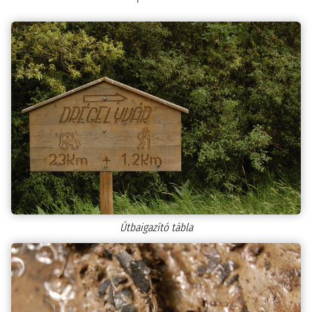
Útbaigazító tábla