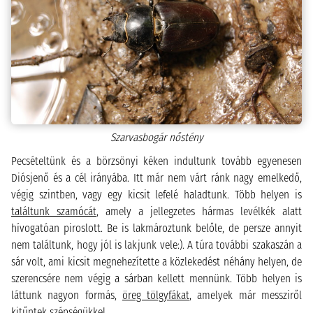
Szarvasbogár nőstény
Pecsételtünk és a börzsönyi kéken indultunk tovább egyenesen
Diósjenő és a cél irányába. Itt már nem várt ránk nagy emelkedő,
végig szintben, vagy egy kicsit lefelé haladtunk. Több helyen is
találtunk szamócát
, amely a jellegzetes hármas levélkék alatt
hívogatóan piroslott. Be is lakmároztunk belőle, de persze annyit
nem találtunk, hogy jól is lakjunk vele:). A túra további szakaszán a
sár volt, ami kicsit megnehezítette a közlekedést néhány helyen, de
szerencsére nem végig a sárban kellett mennünk. Több helyen is
láttunk nagyon formás,
öreg tölgyfákat
, amelyek már messziről
kitűntek szépségükkel.