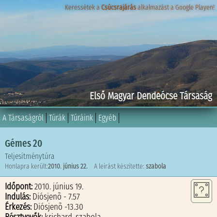
Keressétek a
Keressétek a
Csúcsrajárás
Csúcsrajárás
alkalmazást a Google Playen!
alkalmazást a Google Playen!
Első Magyar Dendeócse Társaság
A Társaságról
Túrák
Túráink
Egyéb
Gémes 20
Teljesítménytúra
Honlapra került:
2010. június 22.
A leírást készítette:
szabola
Időpont:
2010. június 19.
Indulás:
Diósjenõ - 7.57
Érkezés:
Diósjenõ -13.30