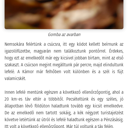
Gomba az avarban
Nemsokára felértünk a csúcsra, itt egy kódot kellett beírnunk az
igazolófüzetbe, magyarán nem találkoztunk pontőrrel. Érdekes,
hogy ezt az emelkedõt már egy kicsivel jobban bírtam, mint az első
szakaszt. A csúcson megint megálltunk pár percre, majd elindultunk
lefelé. A Kámor már felhőben volt különben és a szél is fújt
valamicskét.
Innen lefelé mentünk egészen a következő ellenőrzőpontig, ahol a
20 km-es táv eltér a többitől. Pecsételtünk és egy széles, jó
állapotban lévõ földúton haladtunk tovább egy kicsit emelkedve.
De az emelkedõ nem tartott sokáig, a kék négyzet turistajelzést
követve letértünk az útról és lefelé haladtunk egészen a Pénzásásig.
Itt volt a következő ellenőrzőpont. Már túl voltunk a táv felén.