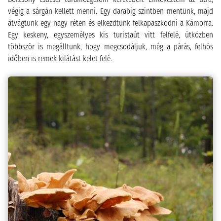
végig a sárgán kellett menni. Egy darabig szintben mentünk, majd
átvágtunk egy nagy réten és elkezdtünk felkapaszkodni a Kámorra.
Egy keskeny, egyszemélyes kis turistaút vitt felfelé, útközben
többször is megálltunk, hogy megcsodáljuk, még a párás, felhős
időben is remek kilátást kelet felé.