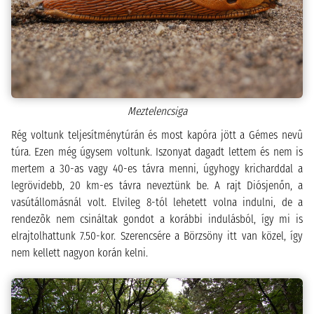
Meztelencsiga
Rég voltunk teljesítménytúrán és most kapóra jött a Gémes nevû
túra. Ezen még úgysem voltunk. Iszonyat dagadt lettem és nem is
mertem a 30-as vagy 40-es távra menni, úgyhogy kricharddal a
legrövidebb, 20 km-es távra neveztünk be. A rajt Diósjenőn, a
vasútállomásnál volt. Elvileg 8-tól lehetett volna indulni, de a
rendezõk nem csináltak gondot a korábbi indulásból, így mi is
elrajtolhattunk 7.50-kor. Szerencsére a Börzsöny itt van közel, így
nem kellett nagyon korán kelni.