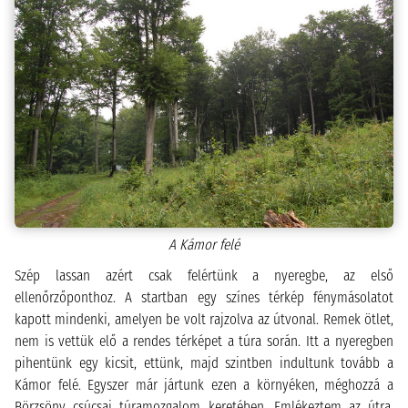
A Kámor felé
Szép lassan azért csak felértünk a nyeregbe, az első
ellenőrzőponthoz. A startban egy színes térkép fénymásolatot
kapott mindenki, amelyen be volt rajzolva az útvonal. Remek ötlet,
nem is vettük elő a rendes térképet a túra során. Itt a nyeregben
pihentünk egy kicsit, ettünk, majd szintben indultunk tovább a
Kámor felé. Egyszer már jártunk ezen a környéken, méghozzá a
Börzsöny csúcsai túramozgalom keretében. Emlékeztem az útra,