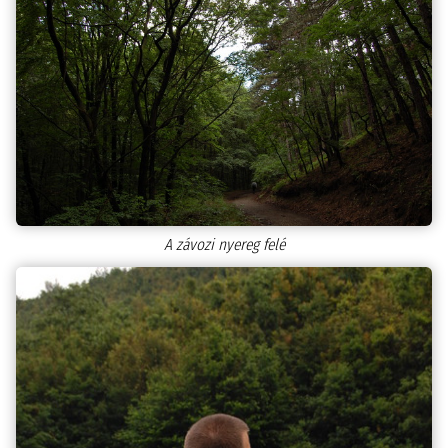
A závozi nyereg felé