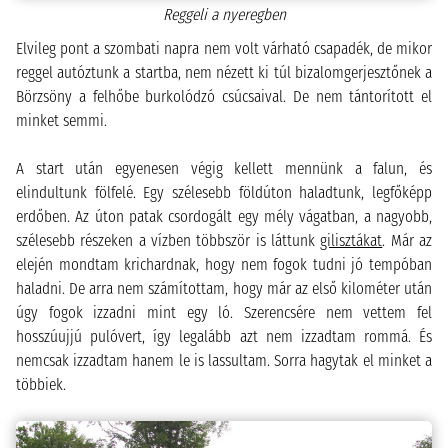
Reggeli a nyeregben
Elvileg pont a szombati napra nem volt várható csapadék, de mikor
reggel autóztunk a startba, nem nézett ki túl bizalomgerjesztőnek a
Börzsöny a felhőbe burkolódzó csúcsaival. De nem tántorított el
minket semmi.
A start után egyenesen végig kellett mennünk a falun, és
elindultunk fölfelé. Egy szélesebb földúton haladtunk, legfőképp
erdőben. Az úton patak csordogált egy mély vágatban, a nagyobb,
szélesebb részeken a vízben többször is láttunk
gilisztákat
. Már az
elején mondtam krichardnak, hogy nem fogok tudni jó tempóban
haladni. De arra nem számítottam, hogy már az első kilométer után
úgy fogok izzadni mint egy ló. Szerencsére nem vettem fel
hosszúujjú pulóvert, így legalább azt nem izzadtam rommá. És
nemcsak izzadtam hanem le is lassultam. Sorra hagytak el minket a
többiek.