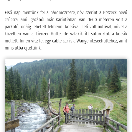
Első nap mentünk fel a háromezresre, név szerint a Petzeck nevű
csúcsra, ami igazából már Karintiában van. 1600 méteren volt a
parkoló, odáig lehetett felmenni kocsival. Teli volt autóval, mivel a
közelben van a Lienzer Hütte, de valakik itt sátoroztak a kocsik
mellett. Innen visz fel egy cable car is a Wangenitzseehüttéhez, amit
mi is útba ejtettünk.