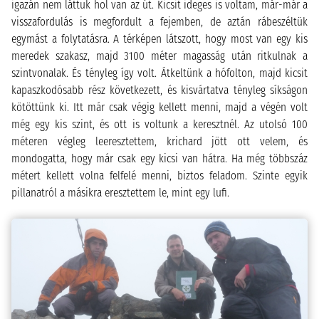
igazán nem láttuk hol van az út. Kicsit ideges is voltam, már-már a
visszafordulás is megfordult a fejemben, de aztán rábeszéltük
egymást a folytatásra. A térképen látszott, hogy most van egy kis
meredek szakasz, majd 3100 méter magasság után ritkulnak a
szintvonalak. És tényleg így volt. Átkeltünk a hófolton, majd kicsit
kapaszkodósabb rész következett, és kisvártatva tényleg síkságon
kötöttünk ki. Itt már csak végig kellett menni, majd a végén volt
még egy kis szint, és ott is voltunk a keresztnél. Az utolsó 100
méteren végleg leeresztettem, krichard jött ott velem, és
mondogatta, hogy már csak egy kicsi van hátra. Ha még többszáz
métert kellett volna felfelé menni, biztos feladom. Szinte egyik
pillanatról a másikra eresztettem le, mint egy lufi.