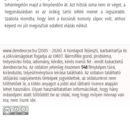
tehénlegelőn majd a fenyőerdőn át. Azt hittük soha nem ér véget, a
hegymászásban ez az órákig tartó lefelé menet a legszarabb.
Szabola mondta, hogy lent a kocsinál komoly zápor volt, ahhoz
képest mi jól megúsztuk odafent elázás nélkül.
www.dendeocse.hu (2005 - 2026). A honlapot fejleszti, karbantartja és
a jókívánságokat fogadja az EMDT.
Bármiféle gond, probléma,
helyesírási hiba, adomány, kérdés, kérés merül fel : emdt kukacbetű
dendeocse.hu.
Az oldalon jelenleg összesen
548
fényképes túra,
kirándulás, teljesítménytúra leírása található.
Az oldalon található
időjárási napijelentés térképek jogvédettek, az oldalunkrol nem
tölthetőek le, a többi anyagot a jobb alul látható licence alapján
lehet használni.
Olyan használhatatlan információkat, hogy hány
másodperc alatt töltődött be az oldal, meg hogy milyen névnap van
ma, nem írunk ide.