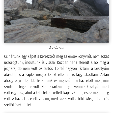
A csúcson
Csináltunk egy képet a keresztről meg az emlékkönyvről, nem sokat
ücsörögtünk, indultunk is vissza. Közben néha eleredt a hó meg a
jégdara, de nem volt ez tartós. Lefelé nagyon fáztam, a kesztyűm
átázott, és a sapka meg a kabát ellenére is fagyoskodtam. Aztán
ahogy egyre lejjebb haladtunk ez megszűnt, a ház előtt meg már
szinte melegem is volt. Nem akartam még levenni a kesztyűt, mert
volt egy rész, ahol a kábeleken kellett kapaszkodni, és az meg hideg
volt. A háznál is esett valami, mert vizes volt a föld. Meg néha erős
széllökések jöttek.