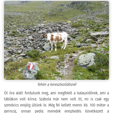
Tehén a kereszteződésnél
Öt óra alatt fordutunk meg, ami megfelelt a kalauzidőnek, ami a
táblákon volt kiírva. Szabola már nem volt itt, mi is csak egy
szendvics erejéig ültünk le. Még fel kellett menni kb. 100 méter a
gerincig, onnan pedig meredek ereszkedés következett a