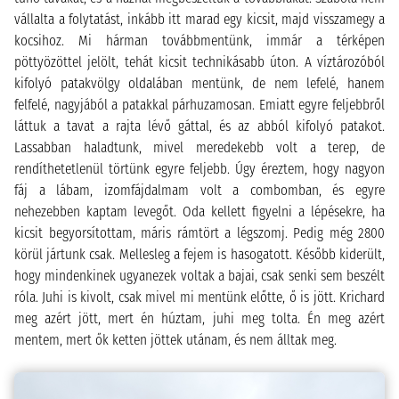
vállalta a folytatást, inkább itt marad egy kicsit, majd visszamegy a
kocsihoz. Mi hárman továbbmentünk, immár a térképen
pöttyözöttel jelölt, tehát kicsit technikásabb úton. A víztározóból
kifolyó patakvölgy oldalában mentünk, de nem lefelé, hanem
felfelé, nagyjából a patakkal párhuzamosan. Emiatt egyre feljebbről
láttuk a tavat a rajta lévő gáttal, és az abból kifolyó patakot.
Lassabban haladtunk, mivel meredekebb volt a terep, de
rendíthetetlenül törtünk egyre feljebb. Úgy éreztem, hogy nagyon
fáj a lábam, izomfájdalmam volt a combomban, és egyre
nehezebben kaptam levegőt. Oda kellett figyelni a lépésekre, ha
kicsit begyorsítottam, máris rámtört a légszomj. Pedig még 2800
körül jártunk csak. Mellesleg a fejem is hasogatott. Később kiderült,
hogy mindenkinek ugyanezek voltak a bajai, csak senki sem beszélt
róla. Juhi is kivolt, csak mivel mi mentünk előtte, ő is jött. Krichard
meg azért jött, mert én húztam, juhi meg tolta. Én meg azért
mentem, mert ők ketten jöttek utánam, és nem álltak meg.