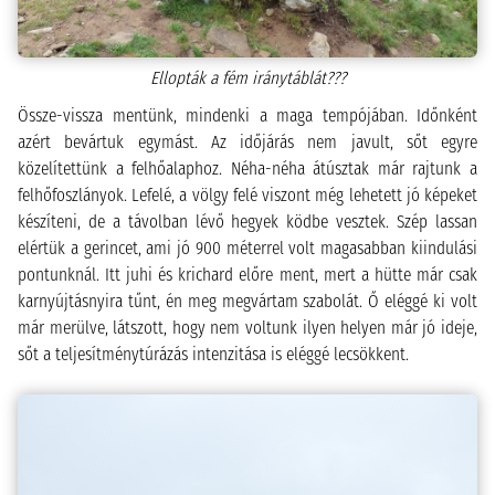
Ellopták a fém iránytáblát???
Össze-vissza mentünk, mindenki a maga tempójában. Időnként
azért bevártuk egymást. Az időjárás nem javult, sőt egyre
közelítettünk a felhőalaphoz. Néha-néha átúsztak már rajtunk a
felhőfoszlányok. Lefelé, a völgy felé viszont még lehetett jó képeket
készíteni, de a távolban lévő hegyek ködbe vesztek. Szép lassan
elértük a gerincet, ami jó 900 méterrel volt magasabban kiindulási
pontunknál. Itt juhi és krichard előre ment, mert a hütte már csak
karnyújtásnyira tűnt, én meg megvártam szabolát. Ő eléggé ki volt
már merülve, látszott, hogy nem voltunk ilyen helyen már jó ideje,
sőt a teljesítménytúrázás intenzitása is eléggé lecsökkent.