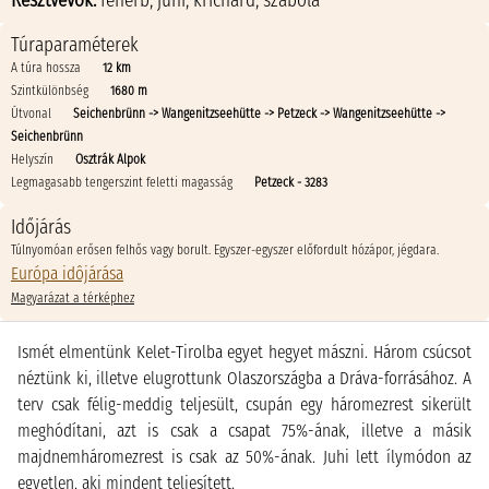
Résztvevők:
feherb
,
juhi
,
krichard
,
szabola
Túraparaméterek
A túra hossza
12 km
Szintkülönbség
1680 m
Útvonal
Seichenbrünn -> Wangenitzseehütte -> Petzeck -> Wangenitzseehütte ->
Seichenbrünn
Helyszín
Osztrák Alpok
Legmagasabb tengerszint feletti magasság
Petzeck - 3283
Időjárás
Túlnyomóan erősen felhős vagy borult. Egyszer-egyszer előfordult hózápor, jégdara.
Európa idôjárása
Magyarázat a térképhez
Ismét elmentünk Kelet-Tirolba egyet hegyet mászni. Három csúcsot
néztünk ki, illetve elugrottunk Olaszországba a Dráva-forrásához. A
terv csak félig-meddig teljesült, csupán egy háromezrest sikerült
meghódítani, azt is csak a csapat 75%-ának, illetve a másik
majdnemháromezrest is csak az 50%-ának. Juhi lett ílymódon az
egyetlen, aki mindent teljesített.