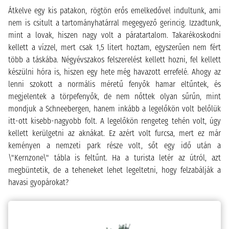
Átkelve egy kis patakon, rögtön erős emelkedővel indultunk, ami
nem is csitult a tartományhatárral megegyező gerincig. Izzadtunk,
mint a lovak, hiszen nagy volt a páratartalom. Takarékoskodni
kellett a vízzel, mert csak 1,5 litert hoztam, egyszerűen nem fért
több a táskába. Négyévszakos felszerelést kellett hozni, fel kellett
készülni hóra is, hiszen egy hete még havazott errefelé. Ahogy az
lenni szokott a normális méretű fenyők hamar eltűntek, és
megjelentek a törpefenyők, de nem nőttek olyan sűrűn, mint
mondjuk a Schneebergen, hanem inkább a legelőkön volt belőlük
itt-ott kisebb-nagyobb folt. A legelőkön rengeteg tehén volt, úgy
kellett kerülgetni az aknákat. Ez azért volt furcsa, mert ez már
keményen a nemzeti park része volt, sőt egy idő után a
\"Kernzone\" tábla is feltűnt. Ha a turista letér az útról, azt
megbüntetik, de a teheneket lehet legeltetni, hogy felzabálják a
havasi gyopárokat?