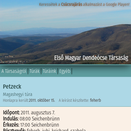
Keressétek a
Keressétek a
Csúcsrajárás
Csúcsrajárás
alkalmazást a Google Playen!
alkalmazást a Google Playen!
Első Magyar Dendeócse Társaság
A Társaságról
Túrák
Túráink
Egyéb
Petzeck
Magashegyi túra
Honlapra került:
2011. október 15.
A leírást készítette:
feherb
Időpont:
2011. augusztus 7.
Indulás:
08:00 Seichenbrünn
Érkezés:
17:00 Seichenbrünn