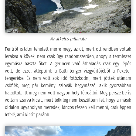
Az átkelés pillanata
Fentről is látni lehetett merre megy az út, mert ott rendben voltak
lerakva a kövek, nem csak úgy randomszerűen, ahogy a természet
egymásra baszta őket. A gerincen való áthaladás csak egy lépés
volt, de ezzel átléptünk a Balti-tenger vízgyűjtőjéből a Fekete-
tengerébe. És nem volt sok idő fotózkodni, mert jöttek utánam
Zsófiék, meg pár kemény szlovák hegymászó, akik gyorsabban
haladtak. Itt meg nem volt nagyon hely félreállni. Meg persze be is
voltam szarva kicsit, mert lelkileg nem készültem fel, hogy a másik
oldalon ugyanolyan meredek, láncos részen kell menni, csak éppen
lefelé, ami kicsit parább.