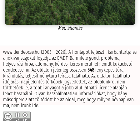
Met. állomás
www.dendeocse.hu (2005 - 2026). A honlapot fejleszti, karbantartja és
a jókívánságokat fogadja az EMDT.
Bármiféle gond, probléma,
helyesírási hiba, adomány, kérdés, kérés merül fel : emdt kukacbetű
dendeocse.hu.
Az oldalon jelenleg összesen
548
fényképes túra,
kirándulás, teljesítménytúra leírása található.
Az oldalon található
időjárási napijelentés térképek jogvédettek, az oldalunkrol nem
tölthetőek le, a többi anyagot a jobb alul látható licence alapján
lehet használni.
Olyan használhatatlan információkat, hogy hány
másodperc alatt töltődött be az oldal, meg hogy milyen névnap van
ma, nem írunk ide.