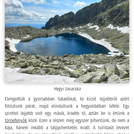
Hegyi tavacska
Elengedtük a gyorsabban haladókat, és kicsit lejjebbről azért
fotóztunk párat, majd elindultunk a hegyoldalban lefelé. Egy
szinttel lejjebb volt egy másik, kisebb tó, aztán be is értünk a
törpefenyők
közé. Ezen a részen még egyszer pihentünk, de nem a
kaja, hanem inkább a talppihentetés miatt. A turistaút levezet