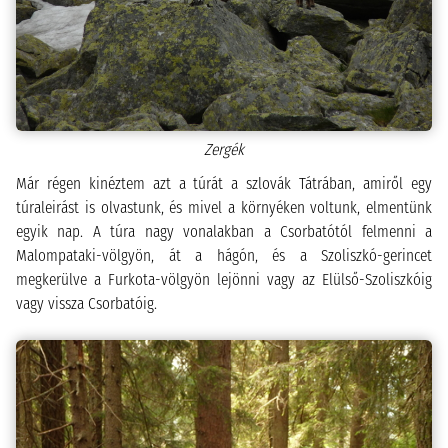
Zergék
Már régen kinéztem azt a túrát a szlovák Tátrában, amiről egy
túraleirást is olvastunk, és mivel a környéken voltunk, elmentünk
egyik nap. A túra nagy vonalakban a Csorbatótól felmenni a
Malompataki-völgyön, át a hágón, és a Szoliszkó-gerincet
megkerülve a Furkota-völgyön lejönni vagy az Elülső-Szoliszkóig
vagy vissza Csorbatóig.