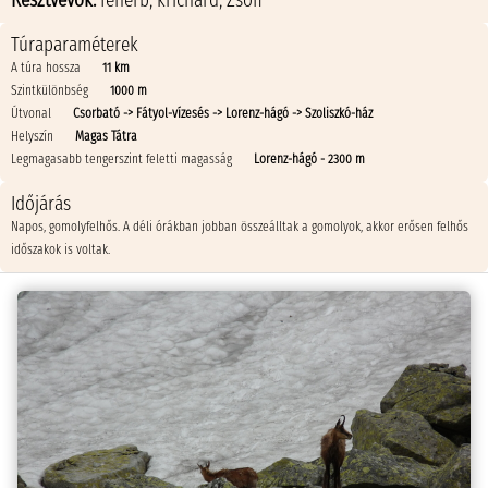
Résztvevők:
feherb
,
krichard
,
Zsófi
Túraparaméterek
A túra hossza
11 km
Szintkülönbség
1000 m
Útvonal
Csorbató -> Fátyol-vízesés -> Lorenz-hágó -> Szoliszkó-ház
Helyszín
Magas Tátra
Legmagasabb tengerszint feletti magasság
Lorenz-hágó - 2300 m
Időjárás
Napos, gomolyfelhős. A déli órákban jobban összeálltak a gomolyok, akkor erősen felhős
időszakok is voltak.