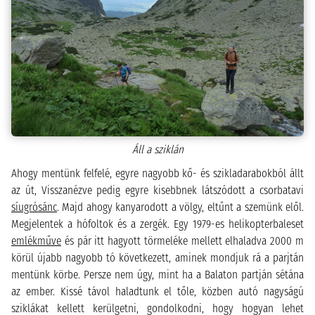
Áll a sziklán
Ahogy mentünk felfelé, egyre nagyobb kő- és szikladarabokból állt
az út, Visszanézve pedig egyre kisebbnek látszódott a csorbatavi
síugrósánc
. Majd ahogy kanyarodott a völgy, eltűnt a szemünk elől.
Megjelentek a hófoltok és a zergék. Egy 1979-es helikopterbaleset
emlékműve
és pár itt hagyott törmeléke mellett elhaladva 2000 m
körül újabb nagyobb tó következett, aminek mondjuk rá a parjtán
mentünk körbe. Persze nem úgy, mint ha a Balaton partján sétána
az ember. Kissé távol haladtunk el tőle, közben autó nagyságú
sziklákat kellett kerülgetni, gondolkodni, hogy hogyan lehet