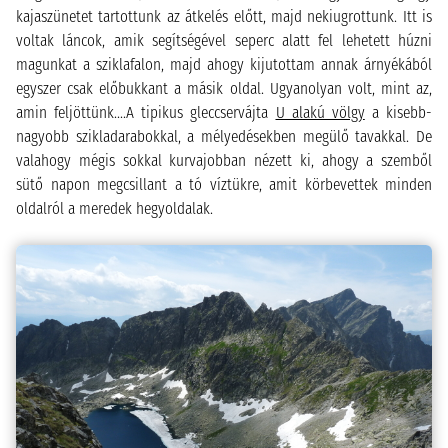
kajaszünetet tartottunk az átkelés előtt, majd nekiugrottunk. Itt is
voltak láncok, amik segítségével seperc alatt fel lehetett húzni
magunkat a sziklafalon, majd ahogy kijutottam annak árnyékából
egyszer csak előbukkant a másik oldal. Ugyanolyan volt, mint az,
amin feljöttünk....A tipikus gleccservájta
U alakú völgy
a kisebb-
nagyobb szikladarabokkal, a mélyedésekben megülő tavakkal. De
valahogy mégis sokkal kurvajobban nézett ki, ahogy a szemből
sütő napon megcsillant a tó víztükre, amit körbevettek minden
oldalról a meredek hegyoldalak.