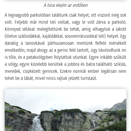
A túra elején az erdőben
A legnagyobb parkolóban találtunk csak helyet, ott viszont még sok
volt. Feljebb már mind teli voltak, vagy le volt zárva a parkoló.
Könnyed sétával melegítettünk be tehát, amíg elhagytuk a lakott
(illetve szállodákkal, kajáldákkal, souvenirárusokkal teli) helyet. Egy
darabig a lanovkával párhuzamosan mentünk felfelé mérsékelt
emelkedőn, majd ahogy az a gerinc felé tartott, úgy távolodtunk mi
is tőle, és a patakvölgyben folytattuk utunkat. Egyre inkább szűkült
a völgy, egyre közelebb kerültek a jobbra és balra található sziklás,
meredek, csipkézett gerincek. Ezekre normál ember legálisan nem
tehet be a lábát, mivel nincs rajtuk jelzett turistaút.