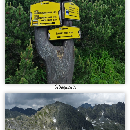
Útbaigazítás