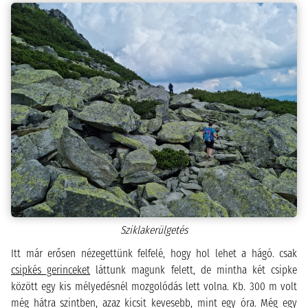
Sziklakerülgetés
Itt már erősen nézegettünk felfelé, hogy hol lehet a hágó. csak
csipkés gerinceket
láttunk magunk felett, de mintha két csipke
között egy kis mélyedésnél mozgolódás lett volna. Kb. 300 m volt
még hátra szintben, azaz kicsit kevesebb, mint egy óra. Még egy