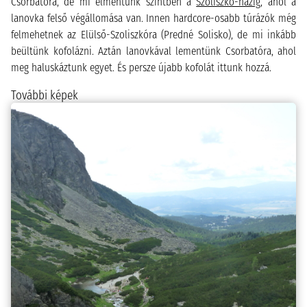
Csorbatóra, de mi elmentünk szintben a
Szoliszkó-házig
, ahol a
lanovka felső végállomása van. Innen hardcore-osabb túrázók még
felmehetnek az Elülső-Szoliszkóra (Predné Solisko), de mi inkább
beültünk kofolázni. Aztán lanovkával lementünk Csorbatóra, ahol
meg haluskáztunk egyet. És persze újabb kofolát ittunk hozzá.
További képek