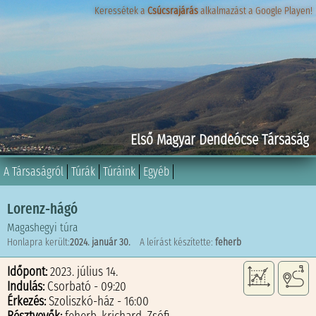
Keressétek a
Keressétek a
Csúcsrajárás
Csúcsrajárás
alkalmazást a Google Playen!
alkalmazást a Google Playen!
Első Magyar Dendeócse Társaság
A Társaságról
Túrák
Túráink
Egyéb
Lorenz-hágó
Magashegyi túra
Honlapra került:
2024. január 30.
A leírást készítette:
feherb
Időpont:
2023. július 14.
Indulás:
Csorbató - 09:20
Érkezés:
Szoliszkó-ház - 16:00