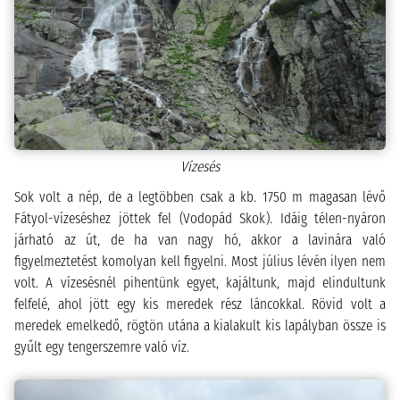
Vízesés
Sok volt a nép, de a legtöbben csak a kb. 1750 m magasan lévő
Fátyol-vízeséshez jöttek fel (Vodopád Skok). Idáig télen-nyáron
járható az út, de ha van nagy hó, akkor a lavinára való
figyelmeztetést komolyan kell figyelni. Most július lévén ilyen nem
volt. A vízesésnél pihentünk egyet, kajáltunk, majd elindultunk
felfelé, ahol jött egy kis meredek rész láncokkal. Rövid volt a
meredek emelkedő, rögtön utána a kialakult kis lapályban össze is
gyűlt egy tengerszemre való víz.