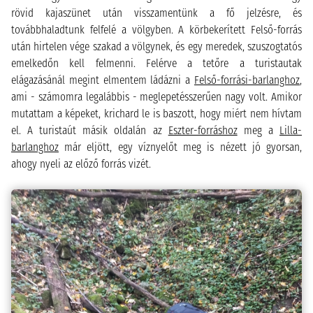
rövid kajaszünet után visszamentünk a fő jelzésre, és
továbbhaladtunk felfelé a völgyben. A körbekerített Felső-forrás
után hirtelen vége szakad a völgynek, és egy meredek, szuszogtatós
emelkedőn kell felmenni. Felérve a tetőre a turistautak
elágazásánál megint elmentem ládázni a
Felső-forrási-barlanghoz
,
ami - számomra legalábbis - meglepetésszerűen nagy volt. Amikor
mutattam a képeket, krichard le is baszott, hogy miért nem hívtam
el. A turistaút másik oldalán az
Eszter-forráshoz
meg a
Lilla-
barlanghoz
már eljött, egy víznyelőt meg is nézett jó gyorsan,
ahogy nyeli az előző forrás vizét.