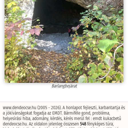
Barlangbejárat
www.dendeocse.hu (2005 - 2026). A honlapot fejleszti, karbantartja és
a jókívánságokat fogadja az EMDT.
Bármiféle gond, probléma,
helyesírási hiba, adomány, kérdés, kérés merül fel : emdt kukacbetű
dendeocse.hu.
Az oldalon jelenleg összesen
548
fényképes túra,