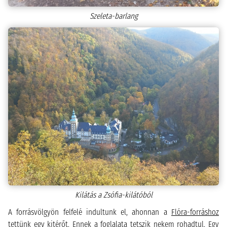
Szeleta-barlang
Kilátás a Zsófia-kilátóból
A forrásvölgyön felfelé indultunk el, ahonnan a
Flóra-forráshoz
tettünk egy kitérőt. Ennek a foglalata tetszik nekem rohadtul. Egy