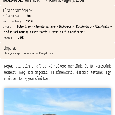
Résztvevők:
feherb
,
juhi
,
krichard
,
Vagány
,
Zsófi
Túraparaméterek
A túra hossza
11 km
Szintkülönbség
650 m
Útvonal
Felsőhámor -> Szeleta-barlang -> Büdös-pest -> Kecske-lyuk -> Flóra-forrás ->
Felső-forrási-barlang -> Eszter-forrás -> Zsófia kilátó -> Felsőhámor
Helyszín
Bükk
Időjárás
Többnyire napos, kevés felhő. Reggel párás.
Répáshuta után Lillafüred környékére mentünk, és itt kerestünk
ládákat meg barlangokat. Felsőhámortól északra tettünk egy
rövidke, de nagyon sűrű kört.