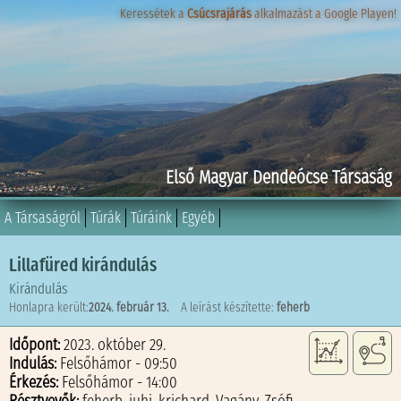
Keressétek a
Keressétek a
Csúcsrajárás
Csúcsrajárás
alkalmazást a Google Playen!
alkalmazást a Google Playen!
Első Magyar Dendeócse Társaság
A Társaságról
Túrák
Túráink
Egyéb
Lillafüred kirándulás
Kirándulás
Honlapra került:
2024. február 13.
A leírást készítette:
feherb
Időpont:
2023. október 29.
Indulás:
Felsőhámor - 09:50
Érkezés:
Felsőhámor - 14:00