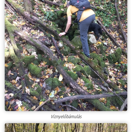
Víznyelőbámulás