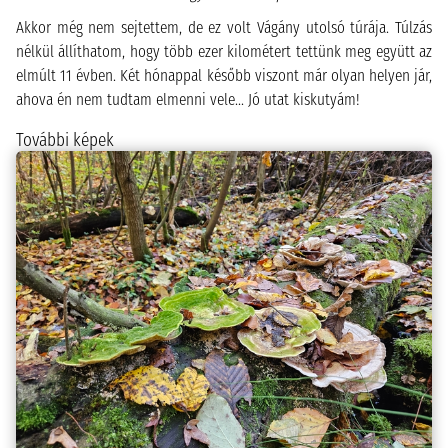
Akkor még nem sejtettem, de ez volt Vágány utolsó túrája. Túlzás
nélkül állíthatom, hogy több ezer kilométert tettünk meg együtt az
elmúlt 11 évben. Két hónappal később viszont már olyan helyen jár,
ahova én nem tudtam elmenni vele... Jó utat kiskutyám!
További képek