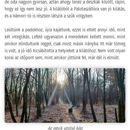
de oda nagyon gyorsan, aztán ahogy lenéz a deszkák között, rájön,
hogy ez így nem lesz jó. A kilátóból a Palotaszállóra van jó kilátás,
és a Hámori-tó is részben látszik a szűk völgyben.
Leültünk a padokhoz, újra kajáltunk, ezzel is eltelt annyi idő, mint
két integrálás. Lefelé ugyanazon a meredeken kellett menni, mint
amikor elindultunk reggel, csak most másik irányba. Itt már tömeg
is volt, a jó idő kicsábította a helyieket a kilátóhoz. Nem volt olyan
korai az időpont sem, mint amikor jöttünk fel, már dél is elmúlt.
Az egyik utolsó kép