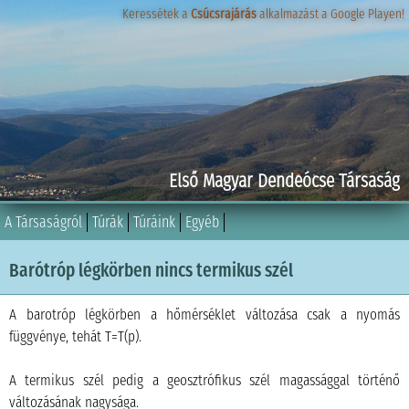
Keressétek a
Keressétek a
Csúcsrajárás
Csúcsrajárás
alkalmazást a Google Playen!
alkalmazást a Google Playen!
Első Magyar Dendeócse Társaság
A Társaságról
Túrák
Túráink
Egyéb
Barótróp légkörben nincs termikus szél
A barotróp légkörben a hőmérséklet változása csak a nyomás
függvénye, tehát T=T(p).
A termikus szél pedig a geosztrófikus szél magassággal történő
változásának nagysága.