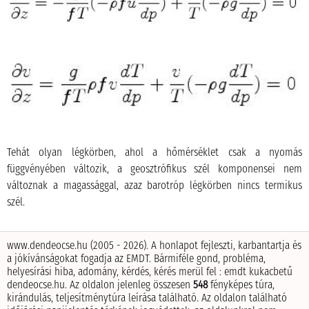
Tehát olyan légkörben, ahol a hőmérséklet csak a nyomás
függvényében változik, a geosztrófikus szél komponensei nem
változnak a magassággal, azaz barotróp légkörben nincs termikus
szél.
www.dendeocse.hu (2005 - 2026). A honlapot fejleszti, karbantartja és
a jókívánságokat fogadja az EMDT.
Bármiféle gond, probléma,
helyesírási hiba, adomány, kérdés, kérés merül fel : emdt kukacbetű
dendeocse.hu.
Az oldalon jelenleg összesen
548
fényképes túra,
kirándulás, teljesítménytúra leírása található.
Az oldalon található