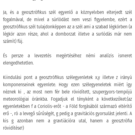
Ja, és a geosztrófikus szél egyenlő a köznyelvben elterjedt szél
fogalmával, de mivel a súrlódást nem veszi figyelembe, ezért a
geosztrófikus szél tulajdonképpen az a szél ami a szabad légkörben (a
légkör azon része, ahol a domborzat illetve a surlódás már nem
számít) fúj.
És persze a levezetés megértéséhez némi analízis ismeret
elengedhetetlen.
Kiindulási pont a geosztrófikus szélegyenletek x,y illetve z irányú
komponenseinek egyenlete. Hogy ezen szélegyeneletek miért így
néznek ki , az most nem fér bele rövidített, szupergyors-tempójú
meteorológiai óránkba. Fogadjuk el tényként a következőket:(az
egyenletekben f a Coriolis-erőt - a Föld forgásából származó eltérítő
erő -, ró a levegő sűrűségét, g pedig a gravitációs gyorsulást jelenti. A
kis g azonban nem a gravtiációra utal, hanem a geosztrófia
rövidítése!)