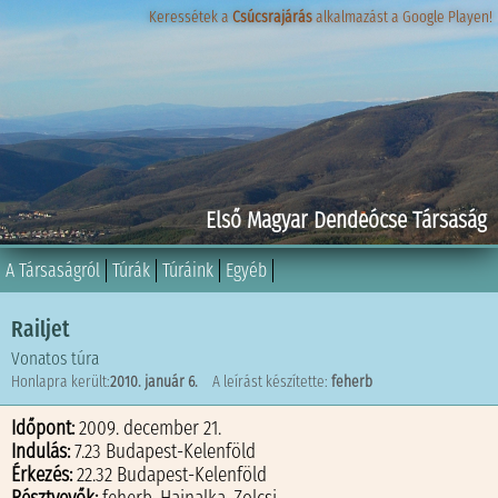
Keressétek a
Keressétek a
Csúcsrajárás
Csúcsrajárás
alkalmazást a Google Playen!
alkalmazást a Google Playen!
Első Magyar Dendeócse Társaság
A Társaságról
Túrák
Túráink
Egyéb
Railjet
Vonatos túra
Honlapra került:
2010. január 6.
A leírást készítette:
feherb
Időpont:
2009. december 21.
Indulás:
7.23 Budapest-Kelenföld
Érkezés:
22.32 Budapest-Kelenföld