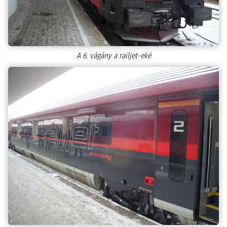
A 6. vágány a railjet-eké