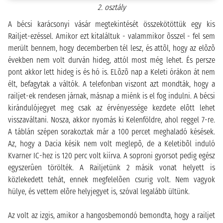
2. osztály
A bécsi karácsonyi vásár megtekintését összekötöttük egy kis
Railjet-ezéssel. Amikor ezt kitaláltuk - valammikor õsszel - fel sem
merült bennem, hogy decemberben tél lesz, és attõl, hogy az elõzõ
években nem volt durván hideg, attól most még lehet. És persze
pont akkor lett hideg is és hó is. ELõzõ nap a Keleti órákon át nem
élt, befagytak a váltók. A telefonban viszont azt mondták, hogy a
railjet-ek rendesen járnak, másnap a miénk is el fog indulni. A bécsi
kirándulójegyet meg csak az érvényessége kezdete elõtt lehet
visszaváltani. Nosza, akkor nyomás ki Kelenföldre, ahol reggel 7-re.
A táblán szépen sorakoztak már a 100 percet meghaladó késések.
Az, hogy a Dacia késik nem volt meglepõ, de a Keletibõl induló
Kvarner IC-hez is 120 perc volt kiírva. A soproni gyorsot pedig egész
egyszerûen törölték. A Railjetünk 2 másik vonat helyett is
közlekedett tehát, ennek megfelelõen csurig volt. Nem vagyok
hülye, és vettem elõre helyjegyet is, szóval legalább ültünk.
Az volt az izgis, amikor a hangosbemondó bemondta, hogy a railjet