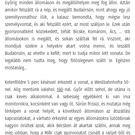
Gyõrig minden állomáson és megállóhelyen meg fog állni. Aztán
amikor felszállt rá a nép, és megállt Budaörsön, mint ahogy egy jó
személyvonathoz illik, a kalauz bemondta, hogy mégse lesz
személyvontat, és aki felszállt ezért, az most szálljon le. Ezek után
gyorsvonatként közlekedett, tehát Bicske, Komárom, Ács, ... stb
állomásokon is megállt, és sokan szálltak fel rá. Viszont, aki
mondjuk ezekre a helyekre akart volna menni, és leszállt
Budaörsön, az ehette a kefét, mert ki tudja mikor lett vonata. De
legalább nem tudta meg, hogy fölöslegesen szállt le. Egészen
mostanáig...
Kelenföldre 5 perc késéssel érkezett a vonat, a Westbahnhofra 50-
nel. Alig mentünk valahol
160
-nal. Gyõr elõtt sehol, de utána is
csak kevés alkalommal. A sebesség egyébként ki van írva
monitorokra, kocsinként van vagy öt. Sûrûn frissül, és mutatja még
térképen a vonat helyét, a következõ állomáson az átszállási
kapcsolatokat, a várható érkezést az egyes állomásokra (utóbbinak
nagyon örültek azok, akik Bécsben át akartak szállni, annak meg
még jobban, hogy a MÁV csak gyorvonatot csinált a railjet-bõl és