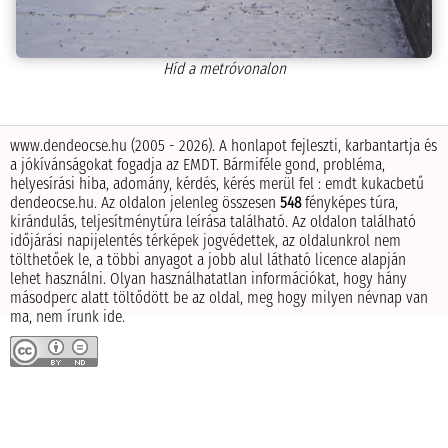
Híd a metróvonalon
www.dendeocse.hu (2005 - 2026). A honlapot fejleszti, karbantartja és
a jókívánságokat fogadja az EMDT.
Bármiféle gond, probléma,
helyesírási hiba, adomány, kérdés, kérés merül fel : emdt kukacbetű
dendeocse.hu.
Az oldalon jelenleg összesen
548
fényképes túra,
kirándulás, teljesítménytúra leírása található.
Az oldalon található
időjárási napijelentés térképek jogvédettek, az oldalunkrol nem
tölthetőek le, a többi anyagot a jobb alul látható licence alapján
lehet használni.
Olyan használhatatlan információkat, hogy hány
másodperc alatt töltődött be az oldal, meg hogy milyen névnap van
ma, nem írunk ide.