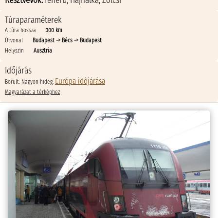
Résztvevők:
feherb
,
Hajnalka
,
Zolcsi
Túraparaméterek
A túra hossza
300 km
Útvonal
Budapest -> Bécs -> Budapest
Helyszín
Ausztria
Időjárás
Európa idôjárása
Borult. Nagyon hideg.
Magyarázat a térképhez