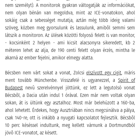
nem személyt). A monitorok gyakran váltogatják az információkat,
nem olyan bénán van megoldva, mint az ICE-vonatokon, ahol
sokáig csak a sebességet mutatja, aztán még több ideig valami
szöveg, közben meg gyorsulunk és lassulunk, amibõl semmi sem
látszik a monitoron. Az ülések közötti folyosó felett is van monitor,
- kocsinként 2 helyen - ami kicsit alacsonyra sikeredett, kb 2
méteren lehet az alja, de 190 centi felett olyan érzés, mintha le
akarná az ember fejelni, amikor elmegy alatta.
Bécsben nem várt sokat a vonat, Zolcsi
elszívott egy cigit
, máris
ment tovább Münchenbe. Visszafelé is ugyanezzel, a
Spirit of
Budapest
nevû szerelvénnyel jöttünk, ez lett a legutolsó vonat
Bécsbõl, a Dacia után indul 1 órával. Ezen már nem voltak olyan
sokan, át is ültünk egy asztalhoz. Most már belehúzott a 160-ba,
ahol lehetett. Érdekes, hogy Ausztriában nincs megcsinálva a pálya,
csak 140-re, ott is inkább a nyugati kapcsolatot fejlesztik. Bécsbõl
10 perc késéssel indultunk, meg kellett várnunk a Dortmundból
jövõ ICE-vonatot, az késett.