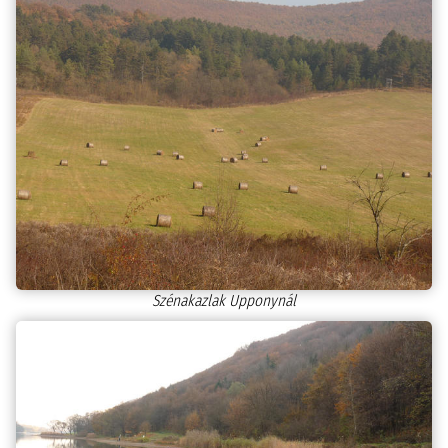
Szénakazlak Upponynál