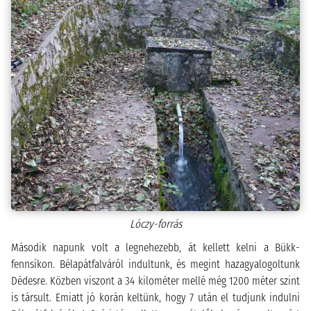
Lóczy-forrás
Második napunk volt a legnehezebb, át kellett kelni a Bükk-
fennsíkon. Bélapátfalváról indultunk, és megint hazagyalogoltunk
Dédesre. Közben viszont a 34 kilométer mellé még 1200 méter szint
is társult. Emiatt jó korán keltünk, hogy 7 után el tudjunk indulni