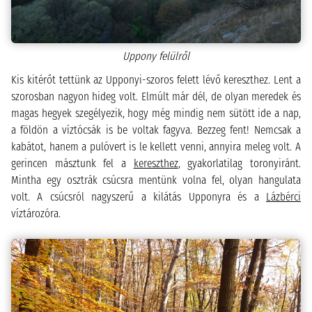
Uppony felülről
Kis kitérőt tettünk az Upponyi-szoros felett lévő kereszthez. Lent a
szorosban nagyon hideg volt. Elmúlt már dél, de olyan meredek és
magas hegyek szegélyezik, hogy még mindig nem sütött ide a nap,
a földön a víztócsák is be voltak fagyva. Bezzeg fent! Nemcsak a
kabátot, hanem a pulóvert is le kellett venni, annyira meleg volt. A
gerincen másztunk fel a
kereszthez
, gyakorlatilag toronyiránt.
Mintha egy osztrák csúcsra mentünk volna fel, olyan hangulata
volt. A csúcsról nagyszerű a kilátás Upponyra és a
Lázbérci
víztározóra.