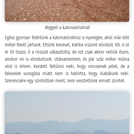
Reggeli a katonasíroknál
Egész gyorsan felértünk a katonasírokhoz a nyeregbe, ahol már 600
méter felett jártunk. Ettünk keveset, Katika viszont elindult. Kb. 6 út
ér itt össze, ő a rosszat választotta, de ezt csak akkor vettük észre,
amikor mi is elindultunk. Utánamentem, és pár száz méter múlva
utol is értem. Kezdett feltűnni neki, hogy nincsenek jelek, de a
falevelek susogása miatt nem is hallotta, hogy kiabálunk neki.
Szerencsére egy szintútban ment, nem vesztettünk emiatt szintet.