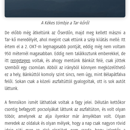
A Kékes tömbje a Tar-kőről
De előbb még átkeltünk az Őserdőn, majd meg kellett mászni a
Tar-kő meredélyét, ahol megint csak ettünk a szép kilátás mellé. Itt
értem el a 2. OKT-m legmagasabb pontját, eddig még nem voltam
950 méternél magasabban. Eddig nem találkoztunk emberekkel, de
itt
rengetegen
voltak, és ahogy mentünk Bánkút felé, csak jöttek
szemből egy csomóan. Abból az irányból könnyen megközelíthető
ez a hely, Bánkúttól komoly szint sincs, nem úgy, mint Bélapátfalva
felől. Sokan csak a közeli aszfaltúttól gyalogoltak, ott is sok autót
láttunk.
A fennsíkon ismét láthatóak voltak a fagy jelei. Délután kettőkor
csontig befagyott pocsolyákat láttunk az aszfaltúton, és volt olyan
töbör, amelynek az alja ilyenkor már árnyékban volt. Olyan
meredek az oldaluk és olyan mélyek, hogy a nap csak nagyon rövid