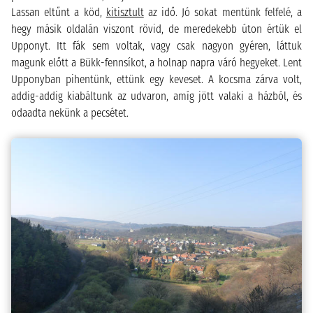
Lassan eltűnt a köd,
kitisztult
az idő. Jó sokat mentünk felfelé, a
hegy másik oldalán viszont rövid, de meredekebb úton értük el
Upponyt. Itt fák sem voltak, vagy csak nagyon gyéren, láttuk
magunk előtt a Bükk-fennsíkot, a holnap napra váró hegyeket. Lent
Upponyban pihentünk, ettünk egy keveset. A kocsma zárva volt,
addig-addig kiabáltunk az udvaron, amíg jött valaki a házból, és
odaadta nekünk a pecsétet.