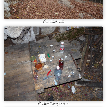
Őszi bükkerdő
Életkép Cserepes-kőn