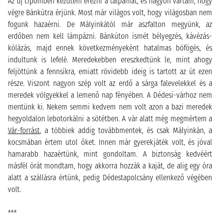
Az új cipőmben kezdtem érezni a talpamat, és nagyon vártam, hogy
végre Bánkútra érjünk. Most már világos volt, hogy világosban nem
fogunk hazaérni. De Mályinkától már aszfalton megyünk, az
erdőben nem kell lámpázni. Bánkúton ismét bélyegzés, kávézás-
kólázás, majd ennek következményeként hatalmas böfögés, és
indultunk is lefelé. Meredekebben ereszkedtünk le, mint ahogy
feljöttünk a fennsíkra, emiatt rövidebb ideig is tartott az út ezen
része. Viszont nagyon szép volt az erdő a sárga falevelekkel és a
meredek völgyekkel a lemenő nap fényében. A Dédesi-várhoz nem
mentünk ki. Nekem semmi kedvem nem volt azon a bazi meredek
hegyoldalon lebotorkálni a sötétben. A vár alatt még megmértem a
Vár-forrást
, a többiek addig továbbmentek, és csak Mályinkán, a
kocsmában értem utol őket. Innen már gyerekjáték volt, és jóval
hamarabb hazaértünk, mint gondoltam. A biztonság kedvéért
másfél órát mondtam, hogy akkorra hozzák a kaját, de alig egy óra
alatt a szállásra értünk, pedig Dédestapolcsány ellenkező végében
volt.
***