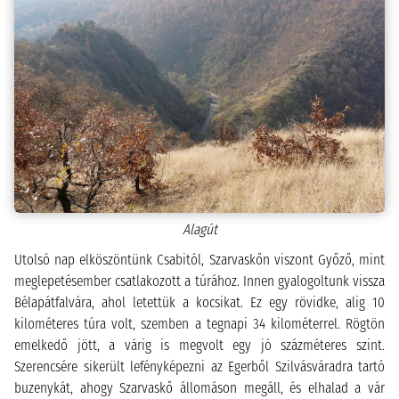
Alagút
Utolsó nap elköszöntünk Csabitól, Szarvaskőn viszont Győző, mint
meglepetésember csatlakozott a túrához. Innen gyalogoltunk vissza
Bélapátfalvára, ahol letettük a kocsikat. Ez egy rövidke, alig 10
kilométeres túra volt, szemben a tegnapi 34 kilométerrel. Rögtön
emelkedő jött, a várig is megvolt egy jó százméteres szint.
Szerencsére sikerült lefényképezni az Egerből Szilvásváradra tartó
buzenykát, ahogy Szarvaskő állomáson megáll, és elhalad a vár