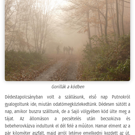
Gorillák a ködben
Dédestapolcsányban volt a szállásunk, első nap Putnokról
gyalogoltunk ide, miután odatömegközlekedtünk. Dédesen sütött a
nap, amikor buszra szálltunk, de a Sajó völgyében köd ülte meg a
tájat. Az állomáson a pecsételés után becsokizva és
bebeherovkázva indultunk el dél felé a műúton. Hamar elment az a
pár kilométer aszfalt, majd arról letérve emelkedni kezdett az út.