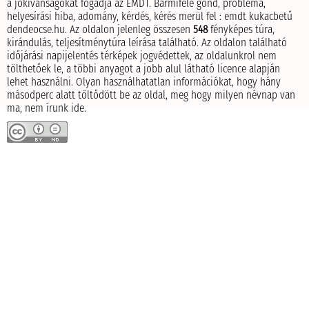
a jókívánságokat fogadja az EMDT.
Bármiféle gond, probléma,
helyesírási hiba, adomány, kérdés, kérés merül fel : emdt kukacbetű
dendeocse.hu.
Az oldalon jelenleg összesen
548
fényképes túra,
kirándulás, teljesítménytúra leírása található.
Az oldalon található
időjárási napijelentés térképek jogvédettek, az oldalunkrol nem
tölthetőek le, a többi anyagot a jobb alul látható licence alapján
lehet használni.
Olyan használhatatlan információkat, hogy hány
másodperc alatt töltődött be az oldal, meg hogy milyen névnap van
ma, nem írunk ide.