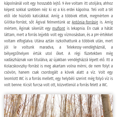
kápolnánál volt egy hosszabb lejtő. 9 éve voltam itt utoljára, ahhoz
képest sokkal szebben néz ki ez a kis erdei kápolna. Teli volt a tél
elől ide húzódó katicákkal. Amíg a többiek ettek, megmértem a
Gilitka-forrást, sőt Ágival felmentünk az
Antónia-forrásig
is. Amíg
mértem, Áginak sikerült egy
muflont
is lekapnia. Én csak a hátát
láttam, mert a forrás lejjebb volt egy vízmosásban, és a pH-értékkel
voltam elfoglalva. Utána aztán iszkolhattunk a többiek után, mert
jól le voltunk maradva, a Telekessy-vendégháznál, a
bélyegzőhelyen értük utol őket. A régi füzetekben még
vadászháznak van titulálva, az újakban vendégházzá lépett elő. Itt a
Kolacskovszky-forrást is meg akartam volna mérni, de nem folyt a
csövön, hanem csak csordogált a kövek alatt a víz. Volt egy
leomlott WC is a forrás mellett, egy helybéli szerint még folyó víz is
volt benne. Kicsit furcsa volt ott, közvetlenül a forrás felett a WC.