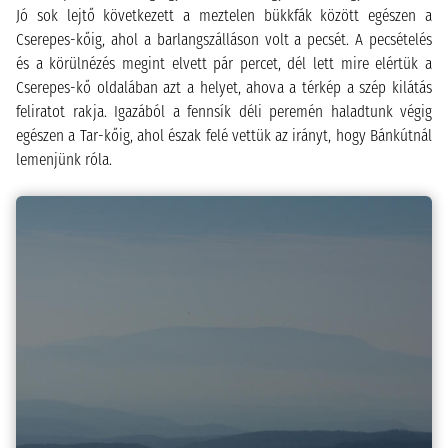
Jó sok lejtő következett a meztelen bükkfák között egészen a
Cserepes-kőig, ahol a barlangszálláson volt a pecsét. A pecsételés
és a körülnézés megint elvett pár percet, dél lett mire elértük a
Cserepes-kő oldalában azt a helyet, ahova a térkép a szép kilátás
feliratot rakja. Igazából a fennsík déli peremén haladtunk végig
egészen a Tar-kőig, ahol észak felé vettük az irányt, hogy Bánkútnál
lemenjünk róla.