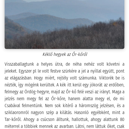
Kéklő hegyek az Őr-kőről
Visszaballagtunk a helyes útra, de néha nehéz volt követni a
jeleket. Egyszer pl le volt festve szürkére a jel a nyíllal együtt, pont
az elágazásban. Hogy miért, rejtély volt számunka. Viktorék be is
nézték, így mögénk kerültek. A kék itt kerül egy jókorát az erdőben,
felmegy az Ördög-hegyre, majd az Őr-kő felé veszi az irányt. Maga a
jelzés nem megy fel az Őr-kőre, hanem alatta megy el, de mi
Csabával felmentünk. Nem sok kitérő a háromszög jelzésen, és a
sziklaoromról nagyon szép a kilátás. Hasonló egyébként, mint a
Tar-kőről. Ahogy a csúcson álltunk, hallottuk, ahogy alattunk 80
méterrel a többiek mennek az avarban. Látni, nem láttuk őket, csak