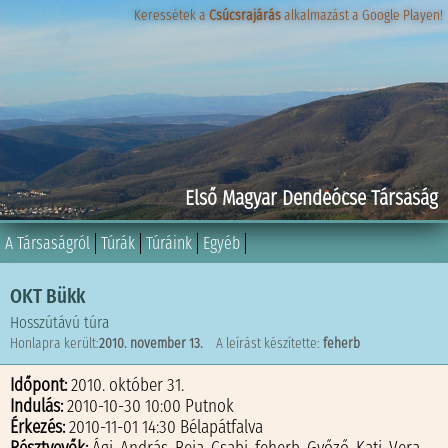
Keressétek a
Keressétek a
Csúcsrajárás
Csúcsrajárás
alkalmazást a Google Playen!
alkalmazást a Google Playen!
Első Magyar Dendeócse Társaság
A Társaságról
Túrák
Túráink
Egyéb
OKT Bükk
Hosszútávú túra
Honlapra került:
2010. november 13.
A leírást készítette:
feherb
Időpont:
2010. október 31.
Indulás:
2010-10-30 10:00 Putnok
Érkezés:
2010-11-01 14:30 Bélapátfalva