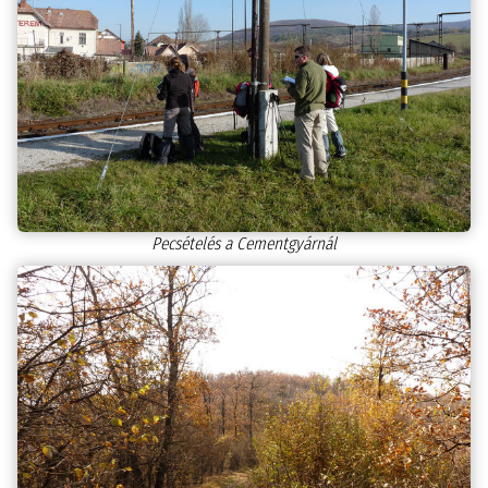
Pecsételés a Cementgyárnál