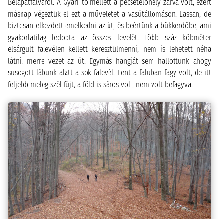
Bélapátfalváról. A Gyári-tó mellett a pecsételőhely zárva volt, ezért
másnap végeztük el ezt a műveletet a vasútállomáson. Lassan, de
biztosan elkezdett emelkedni az út, és beértünk a bükkerdőbe, ami
gyakorlatilag ledobta az összes levelét. Több száz köbméter
elsárgult falevélen kellett keresztülmenni, nem is lehetett néha
látni, merre vezet az út. Egymás hangját sem hallottunk ahogy
susogott lábunk alatt a sok falevél. Lent a faluban fagy volt, de itt
feljebb meleg szél fújt, a föld is sáros volt, nem volt befagyva.