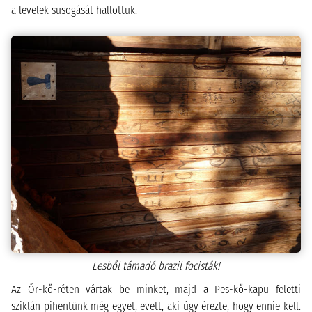
a levelek susogását hallottuk.
Lesből támadó brazil focisták!
Az Őr-kő-réten vártak be minket, majd a Pes-kő-kapu feletti
sziklán pihentünk még egyet, evett, aki úgy érezte, hogy ennie kell.