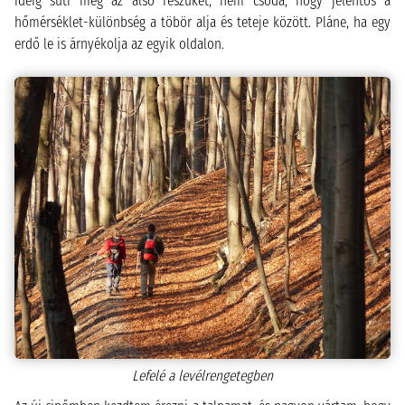
ideig süti meg az alsó részüket, nem csoda, hogy jelentős a
hőmérséklet-különbség a töbör alja és teteje között. Pláne, ha egy
erdő le is árnyékolja az egyik oldalon.
Lefelé a levélrengetegben