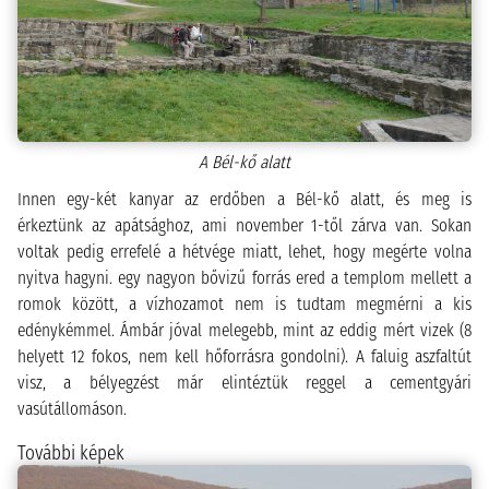
A Bél-kő alatt
Innen egy-két kanyar az erdőben a Bél-kő alatt, és meg is
érkeztünk az apátsághoz, ami november 1-től zárva van. Sokan
voltak pedig errefelé a hétvége miatt, lehet, hogy megérte volna
nyitva hagyni. egy nagyon bővizű forrás ered a templom mellett a
romok között, a vízhozamot nem is tudtam megmérni a kis
edénykémmel. Ámbár jóval melegebb, mint az eddig mért vizek (8
helyett 12 fokos, nem kell hőforrásra gondolni). A faluig aszfaltút
visz, a bélyegzést már elintéztük reggel a cementgyári
vasútállomáson.
További képek