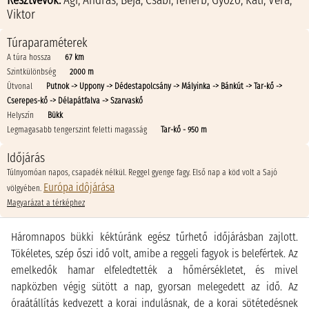
Résztvevők:
Ági
,
András
,
Beja
,
Csabi
,
feherb
,
Győző
,
Kati
,
Vera
,
Viktor
Túraparaméterek
A túra hossza
67 km
Szintkülönbség
2000 m
Útvonal
Putnok -> Uppony -> Dédestapolcsány -> Mályinka -> Bánkút -> Tar-kő ->
Cserepes-kő -> Délapátfalva -> Szarvaskő
Helyszín
Bükk
Legmagasabb tengerszint feletti magasság
Tar-kő - 950 m
Időjárás
Túlnyomóan napos, csapadék nélkül. Reggel gyenge fagy. Első nap a köd volt a Sajó
Európa idôjárása
völgyében.
Magyarázat a térképhez
Háromnapos bükki kéktúránk egész tűrhető időjárásban zajlott.
Tökéletes, szép őszi idő volt, amibe a reggeli fagyok is belefértek. Az
emelkedők hamar elfeledtették a hőmérsékletet, és mivel
napközben végig sütött a nap, gyorsan melegedett az idő. Az
óraátállítás kedvezett a korai indulásnak, de a korai sötétedésnek