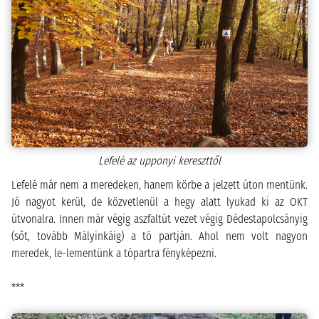
Lefelé az upponyi kereszttől
Lefelé már nem a meredeken, hanem körbe a jelzett úton mentünk.
Jó nagyot kerül, de közvetlenül a hegy alatt lyukad ki az OKT
útvonalra. Innen már végig
aszfaltút vezet végig Dédestapolcsányig
(sőt, tovább Mályinkáig) a tó partján. Ahol nem volt nagyon
meredek, le-lementünk a tópartra fényképezni.
***