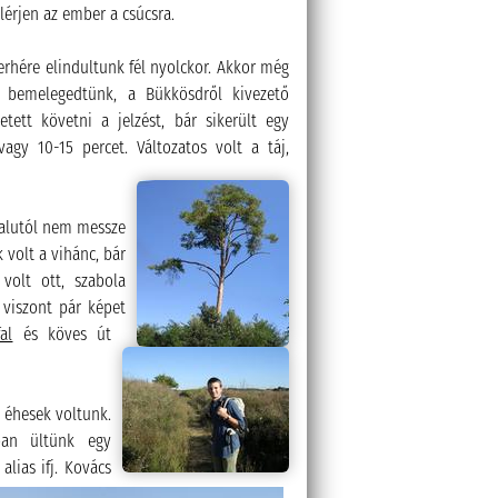
lérjen az ember a csúcsra.
 terhére elindultunk fél nyolckor. Akkor még
 bemelegedtünk, a Bükkösdről kivezető
ett követni a jelzést, bár sikerült egy
agy 10-15 percet. Változatos volt a táj,
 falutól nem messze
 volt a vihánc, bár
olt ott, szabola
 viszont pár képet
al
és köves út
é éhesek voltunk.
ban ültünk egy
 alias ifj. Kovács