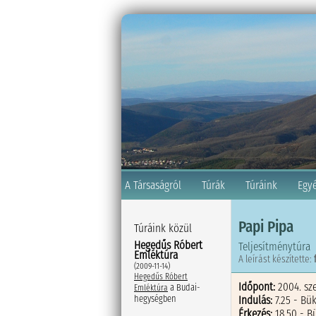
A Társaságról
Túrák
Túráink
Egy
Papi Pipa
Túráink közül
Hegedűs Róbert
Teljesítménytúra
Emléktúra
A leírást készítette:
(2009-11-14)
Hegedűs Róbert
Időpont:
2004. sz
a Budai-
Emléktúra
Indulás:
7.25 - Bü
hegységben
Érkezés:
18.50 - 