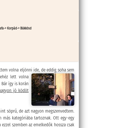
bafa-> Korpád-> Bükkösd
ttem volna eljönni ide, de eddig soha sem
ehéz lett volna
 Bár így is korán
nagyon jó ködöt
int söprű, de azt nagyon megszenvedtem.
en más kategóriába tartoznak. Ott egy-egy
n ezzel szemben az emelkedők hossza csak