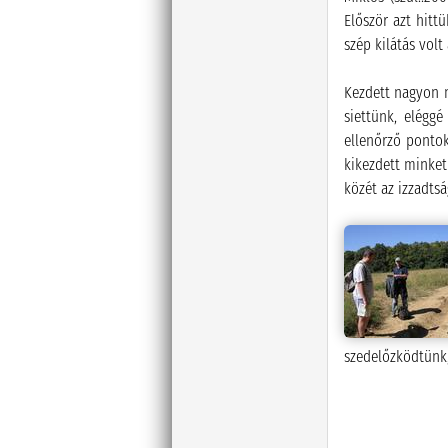
Először azt hitt
szép kilátás volt
Kezdett nagyon m
siettünk, elégg
ellenőrző pontok
kikezdett minket 
közét az izzadtsá
szedelőzködtünk,