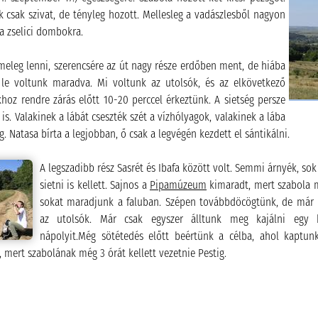
ük csak szivat, de tényleg hozott. Mellesleg a vadászlesből nagyon
 a zselici dombokra.
eleg lenni, szerencsére az út nagy része erdőben ment, de hiába
é le voltunk maradva. Mi voltunk az utolsók, és az elkövetkező
hoz rendre zárás előtt 10-20 perccel érkeztünk. A sietség persze
is. Valakinek a lábát cseszték szét a vízhólyagok, valakinek a lába
g. Natasa bírta a legjobban, ő csak a legvégén kezdett el sántikálni.
A legszadibb rész Sasrét és Ibafa között volt. Semmi árnyék, sok 
sietni is kellett. Sajnos a
Pipamúzeum
kimaradt, mert szabola m
sokat maradjunk a faluban. Szépen továbbdöcögtünk, de már
az utolsók. Már csak egyszer álltunk meg kajálni egy 
nápolyit.Még sötétedés előtt beértünk a célba, ahol kaptun
 mert szabolának még 3 órát kellett vezetnie Pestig.