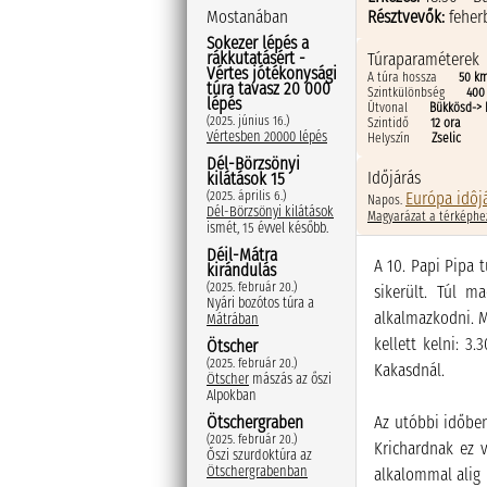
Résztvevők:
feher
Mostanában
Sokezer lépés a
rákkutatásért -
Túraparaméterek
Vértes jótékonysági
A túra hossza
50 k
túra tavasz 20 000
Szintkülönbség
400
lépés
Útvonal
Bükkösd-> 
(2025. június 16.)
Szintidő
12 ora
Vértesben 20000 lépés
Helyszín
Zselic
Dél-Börzsönyi
Időjárás
kilátások 15
Európa idôj
(2025. április 6.)
Napos.
Dél-Börzsönyi kilátások
Magyarázat a térképhe
ismét, 15 évvel később.
Déil-Mátra
A 10. Papi Pipa 
kirándulás
(2025. február 20.)
sikerült.
Túl ma
Nyári bozótos túra a
alkalmazkodni. Mo
Mátrában
kellett kelni: 3.
Ötscher
(2025. február 20.)
Kakasdnál.
Ötscher
mászás az őszi
Alpokban
Az utóbbi időbe
Ötschergraben
(2025. február 20.)
Krichardnak ez v
Őszi szurdoktúra az
Ötschergrabenban
alkalommal alig