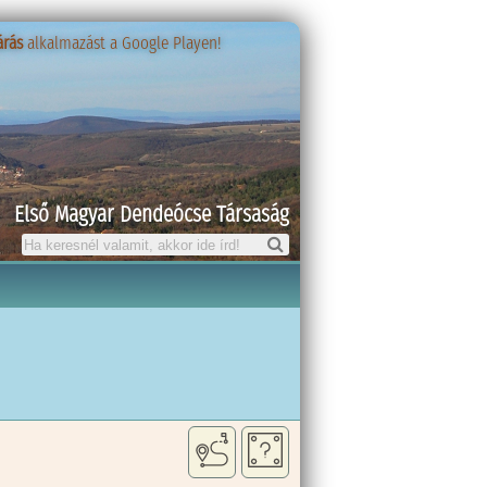
árás
árás
alkalmazást a Google Playen!
alkalmazást a Google Playen!
Első Magyar Dendeócse Társaság