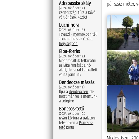
Adrspasske skály
pár száz méter, 
(2024. október 12.)
Csehországi túra a kővé
vált
óriások
között
Lucní hora
(2024. október 12.)
Tavaszi - nyomokban téli
- kirándulás az
Óriás-
hegységben
Elba-forrás
(2024. október 12.)
Megpróbáltuk felkutatni
az
Elba
forrását a hó
alatt, de ratrakkal kellett
volna jönnünk
Dendeocse mászás
(2024. október 11.)
Újra a
dendeocsén
, de
most már fel is mentünk
a tetejére
Boncsos-tető
(2024. október 10.)
Nyári körtúra a Balaton-
felvidéken a
Boncsos-
tető
körül
Miklós (szül.:20