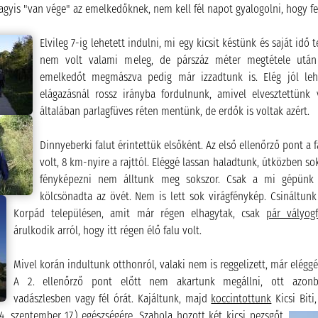
vagyis "van vége" az emelkedőknek, nem kell fél napot gyalogolni, hogy fe
Elvileg 7-ig lehetett indulni, mi egy kicsit késtünk és saját idő
nem volt valami meleg, de párszáz méter megtétele után
emelkedőt megmászva pedig már izzadtunk is. Elég jól lehet
elágazásnál rossz irányba fordulnunk, amivel elvesztettünk v
általában parlagfüves réten mentünk, de erdők is voltak azért.
Dinnyeberki falut érintettük elsőként. Az első ellenőrző pont a
volt, 8 km-nyire a rajttól. Eléggé lassan haladtunk, útközben sok
fényképezni nem álltunk meg sokszor. Csak a mi gépünk v
kölcsönadta az övét. Nem is lett sok virágfénykép. Csináltunk
Korpád településen, amit már régen elhagytak, csak
pár vályogf
árulkodik arról, hogy itt régen élő falu volt.
Mivel korán indultunk otthonról, valaki nem is reggelizett, már elégg
A 2. ellenőrző pont előtt nem akartunk megállni, ott azon
vadászlesben vagy fél órát.
Kajáltunk, majd
koccintottunk
Kicsi Biti,
04. szeptember 17.) egészségére. Szabola hozott két kicsi pezsgőt.