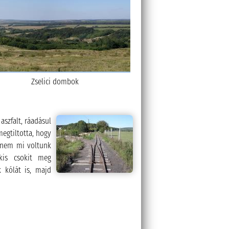
Zselici dombok
aszfalt, ráadásul
egtiltotta, hogy
 nem mi voltunk
kis csokit meg
k kólát is, majd