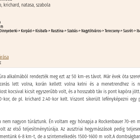
b
,
krichard
,
natasa
,
szabola
m
 m
Dinnyeberki-> Korpád-> Kisibafa-> Rasztina-> Szabás-> Nagytótváros-> Terecseny-> Sasrét-> I
árása
z
túra alkalmából rendezték meg ezt az 50 km-es távot. Már évek óta szere
cerás lett volna, korán kellett volna kelni és a menetrendhez is n
st kocsival kicsit egyszerûbb volt, és a hosszabb táv is pont kapóra jött.
30-kor, de pl. krichard 2.40-kor kelt. Viszont sikerült lefényképezni egy
n nem nagyon túráztunk. Én voltam egy hónapja a Rockenbauer 70-en m
olt az első teljesítménytúrája. Az ausztriai hegymászások pedig teljes
 mentünk 6-8 km-t, de a szintemelkedés 1500-1600 m volt.A dombságba