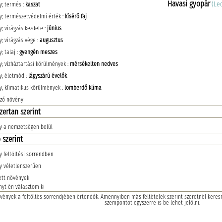
Havasi gyopár
(Le
y; termés :
kaszat
; természetvédelmi érték :
kísérő faj
; virágzás kezdete :
június
; virágzás vége :
augusztus
; talaj :
gyengén meszes
; vízháztartási körülmények :
mérsékelten nedves
y; életmód :
lágyszárú évelők
; klímatikus körülmények :
lomberdő klíma
ző növény
zertan szerint
y a nemzetségen belül
 szerint
 feltöltési sorrendben
y véletlenszerűen
ett növények
nyt én választom ki
vények a feltöltés sorrendjében értendők. Amennyiben más feltételek szerint szeretnél keresni
szempontot egyszerre is be lehet jelölni.