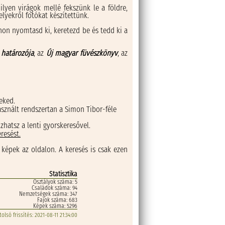
lyen virágok mellé fekszünk le a földre,
lyekről fotókat készítettünk.
thon nyomtasd ki, keretezd be és tedd ki a
 határozója
, az
Új magyar füvészkönyv
, az
eked.
sznált rendszertan a Simon Tibor-féle
hatsz a lenti gyorskeresővel.
resést.
 képek az oldalon. A keresés is csak ezen
Statisztika
Osztályok száma: 5
Családok száma: 94
Nemzetségek száma: 347
Fajok száma:
683
Képek száma: 5296
tolsó frissítés: 2021-08-11 21:34:00