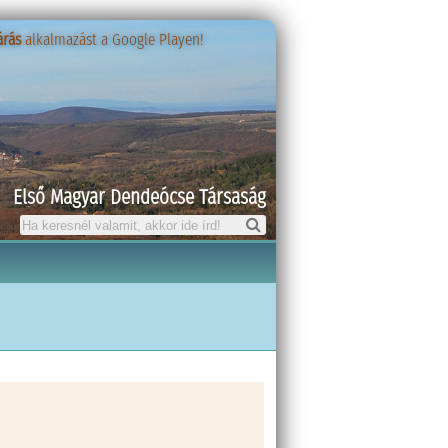
árás
árás
alkalmazást a Google Playen!
alkalmazást a Google Playen!
Első Magyar Dendeócse Társaság