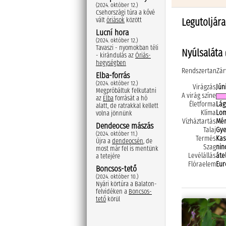
(2024. október 12.)
Csehországi túra a kővé
Legutoljára
vált
óriások
között
Lucní hora
(2024. október 12.)
Tavaszi - nyomokban téli
Nyúlsaláta
- kirándulás az
Óriás-
hegységben
Rendszertan
Zár
Elba-forrás
(2024. október 12.)
Virágzás
Jún
Megpróbáltuk felkutatni
A virág színe
az
Elba
forrását a hó
Életforma
Lág
alatt, de ratrakkal kellett
Klíma
Lom
volna jönnünk
Vízháztartás
Mér
Dendeocse mászás
Talaj
Gye
(2024. október 11.)
Termés
Kas
Újra a
dendeocsén
, de
Szag
nin
most már fel is mentünk
Levélállás
áte
a tetejére
Flóraelem
Eur
Boncsos-tető
(2024. október 10.)
Nyári körtúra a Balaton-
felvidéken a
Boncsos-
tető
körül