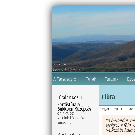
A Társaságról
Túrák
Túráink
Egy
Flóra
Túráink közül
Forrástúra a
Bükkben Középtáv
magyar
english
slove
(2014-03-29)
Nekünk kötelező a
"A bolondok ren
forrástúra
virágok a föld v
(Mikszáth Kálmá
Mostanában