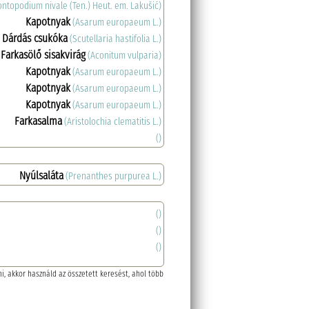
ontopodium nivale (Ten.) Heut. em. Lakušić)
Kapotnyak
(Asarum europaeum L.)
Dárdás csukóka
(Scutellaria hastifolia L.)
Farkasölő sisakvirág
(Aconitum vulparia)
Kapotnyak
(Asarum europaeum L.)
Kapotnyak
(Asarum europaeum L.)
Kapotnyak
(Asarum europaeum L.)
Farkasalma
(Aristolochia clematitis L.)
()
Nyúlsaláta
(Prenanthes purpurea L.)
()
()
()
, akkor használd az összetett keresést, ahol több