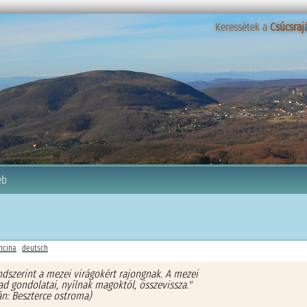
Keressétek a
Keressétek a
Csúcsraj
Csúcsraj
éb
ncina
deutsch
dszerint a mezei virágokért rajongnak. A mezei
ad gondolatai, nyílnak magoktól, összevissza."
n: Beszterce ostroma)