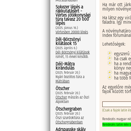
Ha már ott járk
Sokezer lépés a
milyen növények
rákkutatásért -
Vértes jótékonysági
Ha látsz egy vir
túra tavasz 20 000
faladra. Így mi
lépés
(2025. június 16.)
A növényhatáro
Vértesben 20000 lépés
Index fórumán
Dél-Börzsönyi
kilátások 15
Lehetőségek:
(2025. április 6.)
Dél-Börzsönyi kilátások
egyszerű
ismét, 15 évvel később.
ha csak e
ha a rend
Déil-Mátra
könyv neg
kirándulás
ha magyar
(2025. február 20.)
Nyári bozótos túra a
ha több f
Mátrában
Az egyelőre még
Ötscher
fajok között tör
(2025. február 20.)
Ötscher
mászás az őszi
Alpokban
Ötschergraben
(Csak a fajok latin 
(2025. február 20.)
Őszi szurdoktúra az
Rendezés magyar név
Ötschergrabenban
Rendezés latin név s
Adrspasske skály