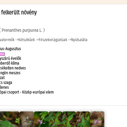
 felkerült növény
( Prenanthes purpurea L. )
vatermők ->
Kétszikűek ->
Fészekvirágzatúak ->
Nyúlsaláta
ius-Augusztus
yszárú évelők
berdő klíma
sékelten nedves
ngén meszes
zat
cs szaga
llenes
ópai csoport - Közép-európai elem