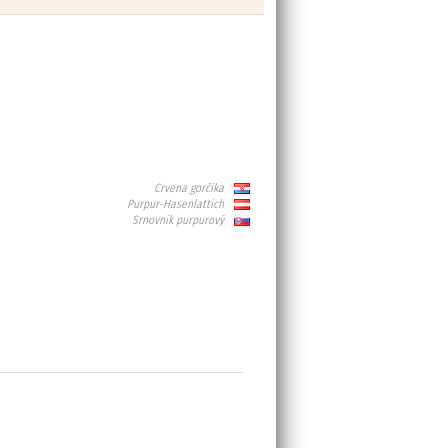
Crvena gorčika
Purpur-Hasenlattich
Srnovník purpurový