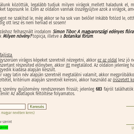
álunk közöttük, legalább tudjuk milyen virágok mellett haladunk el, mi
et taposunk le. Ezen az oldalon vannak összegyűjtve azok a virágok, ame
ágot ne szakítsd le, még akkor se ha sok van belőle! Inkább fotózd le, ot
ndig ott lesz és nem hervad el sosem!
záshoz felhasznált irodalom
Simon Tibor: A magyarországi edényes flóra
ak
Milyen növény?
topicja, illetve a
Botanikai fórum
.
fajlista
.
gyszerűen virágos képeket szeretnél nézegetni, akkor
ez az oldal
lesz jó n
szertant részesíted előnyben, akkor
itt
megtalálod. Az oldalon jelenleg ha
yedik kiadása alapján készült.
 vagy latin név alapján szeretnél megtalálni valamit, akkor megpróbálkoz
eltétel, kritérium alapján szeretnél keresni, akkor használd az
összetett ke
 szerény gyűjtemény rendszeresen frissül; jelenleg
683
fajról találhatók
ténik! Az adatlapok feltöltése folyamatos.
és magyar nevében keres)
 szerint
zerint
U