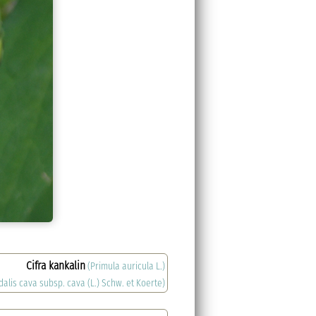
Cifra kankalin
(Primula auricula L.)
dalis cava subsp. cava (L.) Schw. et Koerte)