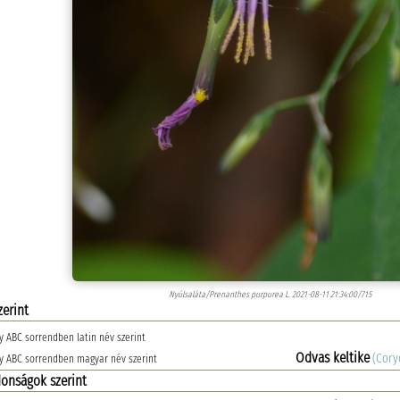
Nyúlsaláta/Prenanthes purpurea L. 2021-08-11 21:34:00/715
zerint
 ABC sorrendben latin név szerint
Odvas keltike
(Cory
y ABC sorrendben magyar név szerint
donságok szerint