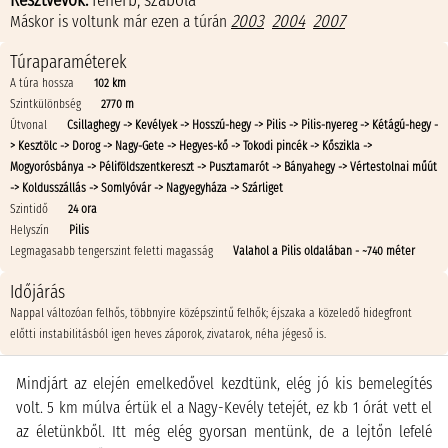
Résztvevők:
feherb
,
szabola
2003
2004
2007
Máskor is voltunk már ezen a túrán
Túraparaméterek
A túra hossza
102 km
Szintkülönbség
2770 m
Útvonal
Csillaghegy -> Kevélyek -> Hosszú-hegy -> Pilis -> Pilis-nyereg -> Kétágú-hegy -
> Kesztölc -> Dorog -> Nagy-Gete -> Hegyes-kő -> Tokodi pincék -> Kőszikla ->
Mogyorósbánya -> Péliföldszentkereszt -> Pusztamarót -> Bányahegy -> Vértestolnai műút
-> Koldusszállás -> Somlyóvár -> Nagyegyháza -> Szárliget
Szintidő
24 ora
Helyszín
Pilis
Legmagasabb tengerszint feletti magasság
Valahol a Pilis oldalában - ~740 méter
Időjárás
Nappal változóan felhős, többnyire középszintű felhők; éjszaka a közeledő hidegfront
előtti instabilitásból igen heves záporok, zivatarok, néha jégeső is.
Mindjárt az elején emelkedővel kezdtünk, elég jó kis bemelegítés
volt. 5 km múlva értük el a Nagy-Kevély tetejét, ez kb 1 órát vett el
az életünkből. Itt még elég gyorsan mentünk, de a lejtőn lefelé