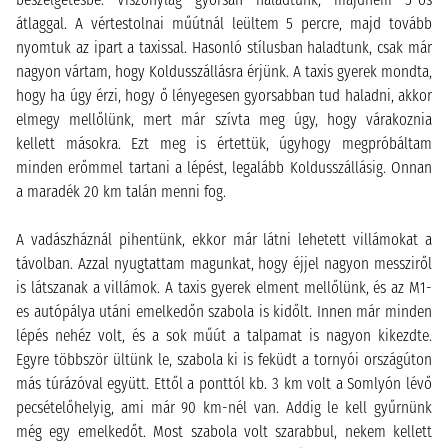
átlaggal. A vértestolnai műútnál leültem 5 percre, majd tovább
nyomtuk az ipart a taxissal. Hasonló stílusban haladtunk, csak már
nagyon vártam, hogy Koldusszállásra érjünk. A taxis gyerek mondta,
hogy ha úgy érzi, hogy ő lényegesen gyorsabban tud haladni, akkor
elmegy mellőlünk, mert már szívta meg úgy, hogy várakoznia
kellett másokra. Ezt meg is értettük, úgyhogy megpróbáltam
minden erőmmel tartani a lépést, legalább Koldusszállásig. Onnan
a maradék 20 km talán menni fog.
A vadászháznál pihentünk, ekkor már látni lehetett villámokat a
távolban. Azzal nyugtattam magunkat, hogy éjjel nagyon messziről
is látszanak a villámok. A taxis gyerek elment mellőlünk, és az M1-
es autópálya utáni emelkedőn szabola is kidőlt. Innen már minden
lépés nehéz volt, és a sok műút a talpamat is nagyon kikezdte.
Egyre többször ültünk le, szabola ki is feküdt a tornyói országúton
más túrázóval együtt. Ettől a ponttól kb. 3 km volt a Somlyón lévő
pecsételőhelyig, ami már 90 km-nél van. Addig le kell gyűrnünk
még egy emelkedőt. Most szabola volt szarabbul, nekem kellett