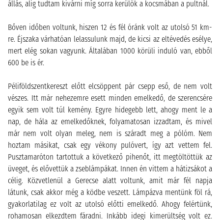
állás, alig tudtam kivárni míg sorra kerülök a kocsmában a pultnál.
Bőven időben voltunk, hiszen 12 és fél óránk volt az utolsó 51 km-
re. Éjszaka várhatóan lelassulunk majd, de kicsi az eltévedés esélye,
mert elég sokan vagyunk. Általában 1000 körüli induló van, ebből
600 be is ér.
Péliföldszentkereszt előtt elcsöppent pár csepp eső, de nem volt
vészes. Itt már nehezemre esett minden emelkedő, de szerencsére
egyik sem volt túl kemény. Egyre hidegebb lett, ahogy ment le a
nap, de hála az emelkedőknek, folyamatosan izzadtam, és mivel
már nem volt olyan meleg, nem is száradt meg a pólóm. Nem
hoztam másikat, csak egy vékony pulóvert, így azt vettem fel.
Pusztamaróton tartottuk a következő pihenőt, itt megtöltöttük az
üveget, és elővettük a zseblámpákat. Innen én vittem a hátizsákot a
célig. Közvetlenül a Gerecse alatt voltunk, amit már fél napja
látunk, csak akkor még a ködbe veszett. Lámpázva mentünk föl rá,
gyakorlatilag ez volt az utolsó előtti emelkedő. Ahogy felértünk,
rohamosan elkezdtem fáradni. Inkább idegi kimerültség volt ez.