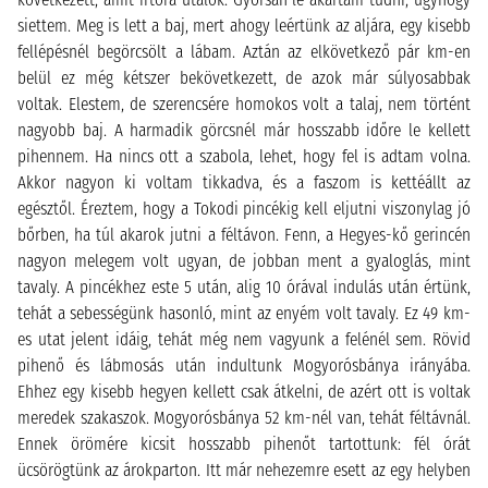
siettem. Meg is lett a baj, mert ahogy leértünk az aljára, egy kisebb
fellépésnél begörcsölt a lábam. Aztán az elkövetkező pár km-en
belül ez még kétszer bekövetkezett, de azok már súlyosabbak
voltak. Elestem, de szerencsére homokos volt a talaj, nem történt
nagyobb baj. A harmadik görcsnél már hosszabb időre le kellett
pihennem. Ha nincs ott a szabola, lehet, hogy fel is adtam volna.
Akkor nagyon ki voltam tikkadva, és a faszom is kettéállt az
egésztől. Éreztem, hogy a Tokodi pincékig kell eljutni viszonylag jó
bőrben, ha túl akarok jutni a féltávon. Fenn, a Hegyes-kő gerincén
nagyon melegem volt ugyan, de jobban ment a gyaloglás, mint
tavaly. A pincékhez este 5 után, alig 10 órával indulás után értünk,
tehát a sebességünk hasonló, mint az enyém volt tavaly. Ez 49 km-
es utat jelent idáig, tehát még nem vagyunk a felénél sem. Rövid
pihenő és lábmosás után indultunk Mogyorósbánya irányába.
Ehhez egy kisebb hegyen kellett csak átkelni, de azért ott is voltak
meredek szakaszok. Mogyorósbánya 52 km-nél van, tehát féltávnál.
Ennek örömére kicsit hosszabb pihenőt tartottunk: fél órát
ücsörögtünk az árokparton. Itt már nehezemre esett az egy helyben