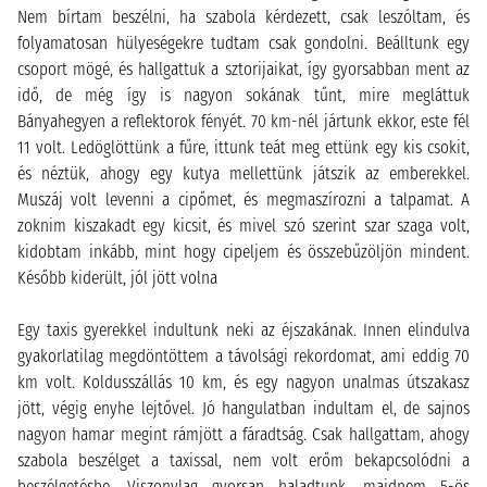
Nem bírtam beszélni, ha szabola kérdezett, csak leszóltam, és
folyamatosan hülyeségekre tudtam csak gondolni. Beálltunk egy
csoport mögé, és hallgattuk a sztorijaikat, így gyorsabban ment az
idő, de még így is nagyon sokának tűnt, mire megláttuk
Bányahegyen a reflektorok fényét. 70 km-nél jártunk ekkor, este fél
11 volt. Ledöglöttünk a fűre, ittunk teát meg ettünk egy kis csokit,
és néztük, ahogy egy kutya mellettünk játszik az emberekkel.
Muszáj volt levenni a cipőmet, és megmaszírozni a talpamat. A
zoknim kiszakadt egy kicsit, és mivel szó szerint szar szaga volt,
kidobtam inkább, mint hogy cipeljem és összebűzöljön mindent.
Később kiderült, jól jött volna
Egy taxis gyerekkel indultunk neki az éjszakának. Innen elindulva
gyakorlatilag megdöntöttem a távolsági rekordomat, ami eddig 70
km volt. Koldusszállás 10 km, és egy nagyon unalmas útszakasz
jött, végig enyhe lejtővel. Jó hangulatban indultam el, de sajnos
nagyon hamar megint rámjött a fáradtság. Csak hallgattam, ahogy
szabola beszélget a taxissal, nem volt erőm bekapcsolódni a
beszélgetésbe. Viszonylag gyorsan haladtunk, majdnem 5-ös