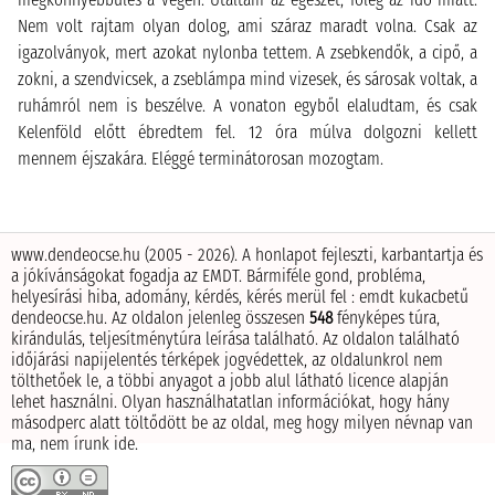
Nem volt rajtam olyan dolog, ami száraz maradt volna. Csak az
igazolványok, mert azokat nylonba tettem. A zsebkendők, a cipő, a
zokni, a szendvicsek, a zseblámpa mind vizesek, és sárosak voltak, a
ruhámról nem is beszélve. A vonaton egyből elaludtam, és csak
Kelenföld előtt ébredtem fel. 12 óra múlva dolgozni kellett
mennem éjszakára. Eléggé terminátorosan mozogtam.
www.dendeocse.hu (2005 - 2026). A honlapot fejleszti, karbantartja és
a jókívánságokat fogadja az EMDT.
Bármiféle gond, probléma,
helyesírási hiba, adomány, kérdés, kérés merül fel : emdt kukacbetű
dendeocse.hu.
Az oldalon jelenleg összesen
548
fényképes túra,
kirándulás, teljesítménytúra leírása található.
Az oldalon található
időjárási napijelentés térképek jogvédettek, az oldalunkrol nem
tölthetőek le, a többi anyagot a jobb alul látható licence alapján
lehet használni.
Olyan használhatatlan információkat, hogy hány
másodperc alatt töltődött be az oldal, meg hogy milyen névnap van
ma, nem írunk ide.