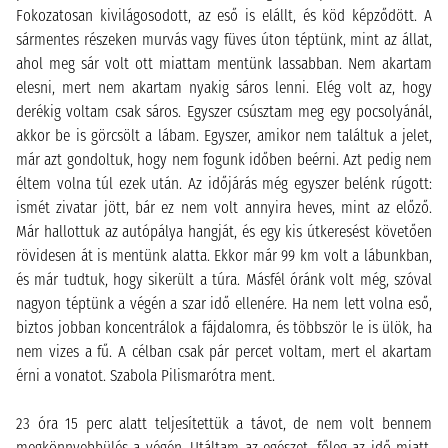
Fokozatosan kivilágosodott, az eső is elállt, és köd képződött. A
sármentes részeken murvás vagy füves úton téptünk, mint az állat,
ahol meg sár volt ott miattam mentünk lassabban. Nem akartam
elesni, mert nem akartam nyakig sáros lenni. Elég volt az, hogy
derékig voltam csak sáros. Egyszer csúsztam meg egy pocsolyánál,
akkor be is görcsölt a lábam. Egyszer, amikor nem találtuk a jelet,
már azt gondoltuk, hogy nem fogunk időben beérni. Azt pedig nem
éltem volna túl ezek után. Az időjárás még egyszer belénk rúgott:
ismét zivatar jött, bár ez nem volt annyira heves, mint az előző.
Már hallottuk az autópálya hangját, és egy kis útkeresést követően
rövidesen át is mentünk alatta. Ekkor már 99 km volt a lábunkban,
és már tudtuk, hogy sikerült a túra. Másfél óránk volt még, szóval
nagyon téptünk a végén a szar idő ellenére. Ha nem lett volna eső,
biztos jobban koncentrálok a fájdalomra, és többször le is ülök, ha
nem vizes a fű. A célban csak pár percet voltam, mert el akartam
érni a vonatot. Szabola Pilismarótra ment.
23 óra 15 perc alatt teljesítettük a távot, de nem volt bennem
megkönnyebbülés a végén. Utáltam az egészet, főleg az idő miatt.