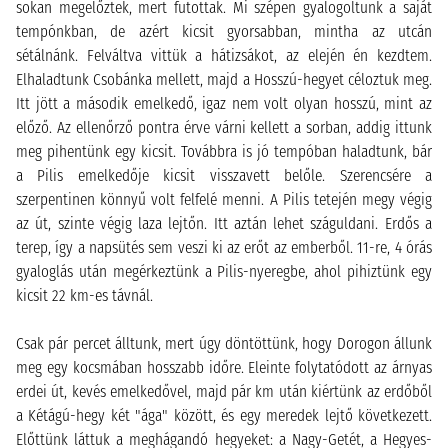
sokan megelőztek, mert futottak. Mi szépen gyalogoltunk a saját
tempónkban, de azért kicsit gyorsabban, mintha az utcán
sétálnánk. Felváltva vittük a hátizsákot, az elején én kezdtem.
Elhaladtunk Csobánka mellett, majd a Hosszú-hegyet céloztuk meg.
Itt jött a második emelkedő, igaz nem volt olyan hosszú, mint az
előző. Az ellenőrző pontra érve várni kellett a sorban, addig ittunk
meg pihentünk egy kicsit. Továbbra is jó tempóban haladtunk, bár
a Pilis emelkedője kicsit visszavett belőle. Szerencsére a
szerpentinen könnyű volt felfelé menni. A Pilis tetején megy végig
az út, szinte végig laza lejtőn. Itt aztán lehet száguldani. Erdős a
terep, így a napsütés sem veszi ki az erőt az emberből. 11-re, 4 órás
gyaloglás után megérkeztünk a Pilis-nyeregbe, ahol pihiztünk egy
kicsit 22 km-es távnál.
Csak pár percet álltunk, mert úgy döntöttünk, hogy Dorogon állunk
meg egy kocsmában hosszabb időre. Eleinte folytatódott az árnyas
erdei út, kevés emelkedővel, majd pár km után kiértünk az erdőből
a Kétágú-hegy két "ága" között, és egy meredek lejtő következett.
Előttünk láttuk a meghágandó hegyeket: a Nagy-Getét, a Hegyes-