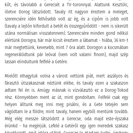
kőt, és távolabb a Gerecsét a TV-toronnyal. Alattunk Kesztölc,
illetve Dorog látszódott. Tavaly itt nagyon éreztem a meleget,
szerencsére idén felhősebb volt az ég, és a cipőm is jobb volt
(tavaly a lejtőn kifordult a betét és összegyűrődött - nem is sikerült
utána normálisan visszatennem). Szerencsére minden gond nélkül
elértünk Dorogra, bár már kicsit éreztem a lábamat - hiába, 36 km-t
már megtettünk, kevesebb, mint 7 óra alatt. Dorogon a kocsmában
regenerálódtunk pár leóval (nem volt valami finom), majd szép
lassan elindultunk felfelé a Getére.
Mielőtt elhagytuk volna a várost vettünk piát, mert aszályos és
fárasztó útszakasznak néztünk elébe, és tavaly ezen a szakaszon
adtam fel én is. Amúgy másnak is vízválasztó ez a Dorog-Tokod
rész. Könnyebben ment az út, mint gondoltam. Felfelé csak egy
helyen álltunk meg inni meg pisálni, és a Gete tetején sem
vágódtam le a földre, mint tavaly, hanem egyből mentünk tovább.
Még elég messze látszódott a Gerecse, oda majd este-éjszaka
érünkd - ha megérjük. Lefelé a Getéről egy igen meredek szakasz
következett, amit irtóra utálok. Gyorsan le akartam tudni, úgyhogy