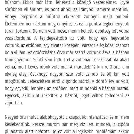
húznom. Ekkor már látni lehetett a közelgő veszedelmet. Egyre
sűrűbben villámlott, és pont abból az irányból, amerre mentünk.
Ahogy leléptünk a műútról elkezdett zuhogni, majd ömleni.
Életemben nem áztam meg ennyire, és ez is pont a legkeményebb
túrán történik. De nem volt mese, menni kellett, debilség lett volna
visszafordulni. A legidegesítőbb az volt, hogy egy hegytetőn
voltunk, az erdőben, egy zivatar közepén. Párszor elég közel csapott
be a villám. Az erdészházba érve már szarrá voltunk ázva, a házban
tömegnyomor. Senki sem indult el a zuhéban. Csak szabola akart
volna, mert kevés időnk volt már. A maradék 12 km-re 3 óra, ami
elvileg elég. Csakhogy nagyon szar volt az idő és 90 km volt
mögöttünk. Lebeszéltem erről a gondolatáról. A döntő érv az volt,
hogy egyedül lennénk az erdőben, mert mindenki a házban marad.
Egyesek, akik kint rekedtek a házból, jeget véltek felfedezni az
záporban.
Negyed óra múlva alábbhagyott a csapadék intenzitása, és mi nem
késlekedtünk. Persze csurom sár meg víz lett minden, a cipőm
pillanatok alatt beázott. De ez volt a legkisebb problémám akkor.