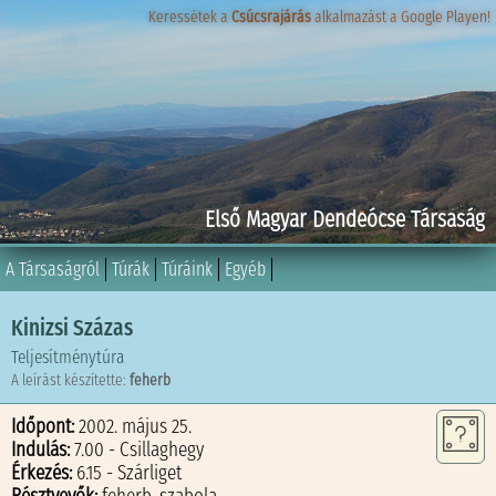
Keressétek a
Keressétek a
Csúcsrajárás
Csúcsrajárás
alkalmazást a Google Playen!
alkalmazást a Google Playen!
Első Magyar Dendeócse Társaság
A Társaságról
Túrák
Túráink
Egyéb
Kinizsi Százas
Teljesítménytúra
A leírást készítette:
feherb
Időpont:
2002. május 25.
Indulás:
7.00 - Csillaghegy
Érkezés:
6.15 - Szárliget