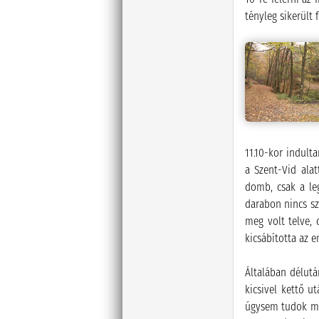
tényleg sikerült 
11.10-kor indul
a Szent-Vid ala
domb, csak a le
darabon nincs sz
meg volt telve,
kicsábította az 
Általában délutá
kicsivel kettő u
úgysem tudok már