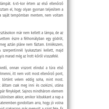
lámpát. 6.45-kor értem az első ellenőrző
oztam el, hogy olyan gyorsan teljesítem a
al a saját tempómban mentem, nem voltam
 tisztásokon már nem kellett a lámpa, de az
vettem észre a félhomályban egy gödröt,
t meg aztán pláne nem fáztam. Emlékszem,
 szerpentinnél lyukasztani kellett, majd
yis marad még az Írott-kőről visszafelé.
kedő, onnan viszont elindul a túra első
elmenni, itt nem volt most ellenőrző pont,
m történt velem eddig soha, mint most.
 álltam csak meg inni és csokizni, utána
ek pár fényképet. Sajnos mindhárom elemem
 különösen akkor, amikor kibukkant a nap a
rnateremben gondoltam arra, hogy jó volna
övid szakaszon már megvolt a szint fele. És