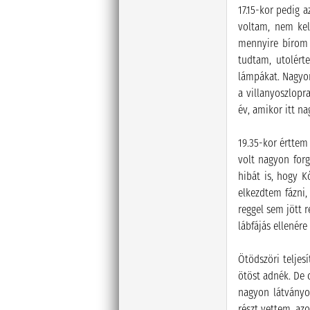
17.15-kor pedig 
voltam, nem kell
mennyire bírom 
tudtam, utolért
lámpákat. Nagyon
a villanyoszlopr
év, amikor itt n
19.35-kor érttem 
volt nagyon forg
hibát is, hogy K
elkezdtem fázni,
reggel sem jött 
lábfájás ellenér
Ötödszöri teljes
ötöst adnék. De c
nagyon látványos
részt vettem, az