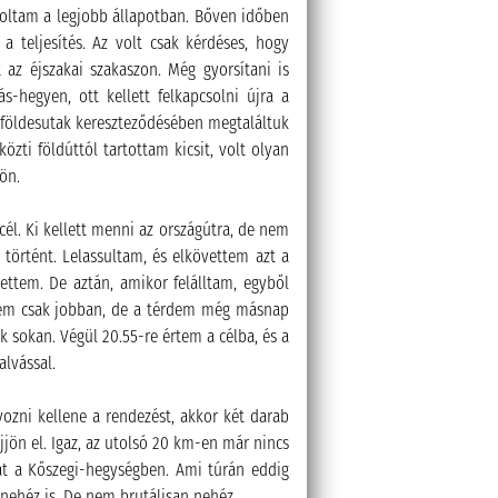
 voltam a legjobb állapotban. Bőven időben
a teljesítés. Az volt csak kérdéses, hogy
az éjszakai szakaszon. Még gyorsítani is
-hegyen, ott kellett felkapcsolni újra a
 földesutak kereszteződésében megtaláltuk
zti földúttól tartottam kicsit, volt olyan
ön.
 cél. Ki kellett menni az országútra, de nem
 történt. Lelassultam, és elkövettem azt a
ettem. De aztán, amikor felálltam, egyből
ettem csak jobban, de a térdem még másnap
k sokan. Végül 20.55-re értem a célba, és a
lvással.
yozni kellene a rendezést, akkor két darab
öjjön el. Igaz, az utolsó 20 km-en már nincs
kat a Kőszegi-hegységben. Ami túrán eddig
 nehéz is. De nem brutálisan nehéz.