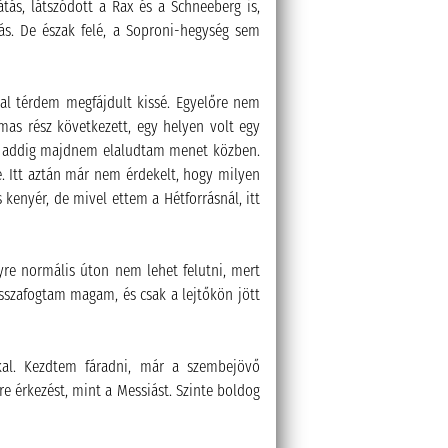
tás, látszódott a Rax és a Schneeberg is,
ás. De észak felé, a Soproni-hegység sem
al térdem megfájdult kissé. Egyelőre nem
mas rész következett, egy helyen volt egy
 de addig majdnem elaludtam menet közben.
. Itt aztán már nem érdekelt, hogy milyen
kenyér, de mivel ettem a Hétforrásnál, itt
gyre normális úton nem lehet felutni, mert
isszafogtam magam, és csak a lejtőkön jött
al. Kezdtem fáradni, már a szembejövő
e érkezést, mint a Messiást. Szinte boldog