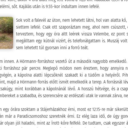
felérni, sőt. Kajálás után is 9.55-kor indultam innen lefelé.
Sok volt a falevél az úton, nem lehetett látni, hol van alatta k
siettem lefelé. Csak ott szaporáztam meg, ahol nem csúszott,
terveztem, hogy egy óra altt leérek vissza Velembe, ez pont s
megálltam egy kútnál vizért, és telefonálgattam is. Muszáj vo
sem lehetett túl gyorsan inni a forró teát.
tam innen. A Hörmann-forráshoz vezető út a második nagyobb emelkedő.
tti forráshoz pár percre. Meglepő módon nem éreztem, hogy annyira n
gvégén, a kápolna alatti lépcsőknél szakadt ki a tüdőm a helyéről. P
int, majd a Hörmann-forrás előtt ismét emelkedik a terep. A forrásnál lé
 csakúgy, mint korábban a kápolnánál lévő. A hosszú hétvége, és a cs
embereket a szabadba, és szerencsére az erdészati utak le vannak zárva, 
n egy órára szoktam a Stájerházakhoz érni, most ez 12.15-re már sikerül
tán már a Paradicsomoshoz szeretnék érni. Ez elég laza idő, de úgy g
 olyan jól haladni, mint az Írott-kőre felfelé. De tudtam, csak egyszer á