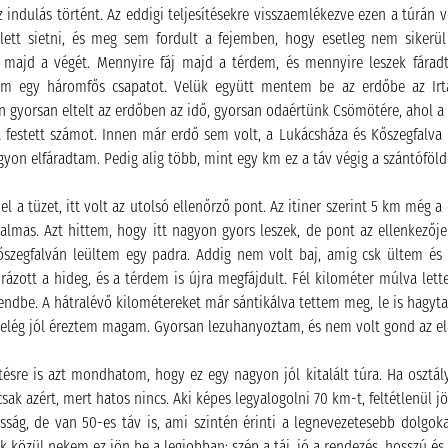
az indulás történt. Az eddigi teljesítésekre visszaemlékezve ezen a túrán
ett sietni, és meg sem fordult a fejemben, hogy esetleg nem sikerül 
majd a végét. Mennyire fáj majd a térdem, és mennyire leszek fáradt 
em egy háromfős csapatot. Velük együtt mentem be az erdőbe az Irtás
 gyorsan eltelt az erdőben az idő, gyorsan odaértünk Csömötére, ahol a
a festett számot. Innen már erdő sem volt, a Lukácsháza és Kőszegfalva kö
agyon elfáradtam. Pedig alig több, mint egy km ez a táv végig a szántóföld
el a tüzet, itt volt az utolsó ellenőrző pont. Az itiner szerint 5 km még a
almas. Azt hittem, hogy itt nagyon gyors leszek, de pont az ellenkezője
őszegfalván leültem egy padra. Addig nem volt baj, amig csk ültem és 
 rázott a hideg, és a térdem is újra megfájdult. Fél kilométer múlva l
rendbe. A hátralévő kilométereket már sántikálva tettem meg, le is hagyta
e elég jól éreztem magam. Gyorsan lezuhanyoztam, és nem volt gond az ela
ítésre is azt mondhatom, hogy ez egy nagyon jól kitalált túra. Ha osztál
sak azért, mert hatos nincs. Aki képes legyalogolni 70 km-t, feltétlenül j
ság, de van 50-es táv is, ami szintén érinti a legnevezetesebb dolgo
ok közül nekem ez jön be a legjobban: szép a táj, jó a rendezés, hosszú és