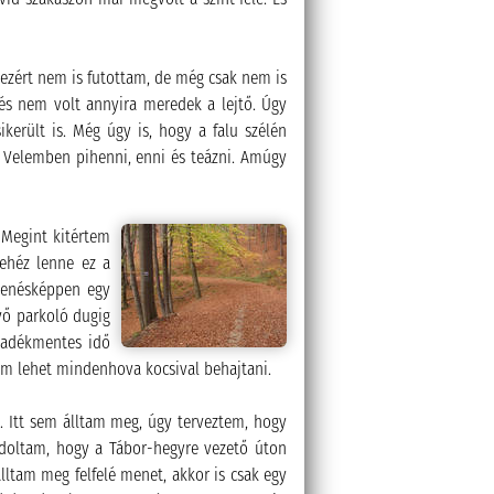
ő, ezért nem is futottam, de még csak nem is
 és nem volt annyira meredek a lejtő. Úgy
ikerült is. Még úgy is, hogy a falu szélén
lt Velemben pihenni, enni és teázni. Amúgy
 Megint kitértem
ehéz lenne ez a
ihenésképpen egy
vő parkoló dugig
apadékmentes idő
nem lehet mindenhova kocsival behajtani.
t. Itt sem álltam meg, úgy terveztem, hogy
ondoltam, hogy a Tábor-hegyre vezető úton
lltam meg felfelé menet, akkor is csak egy