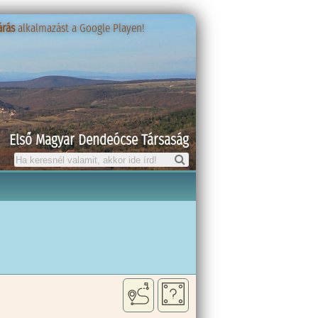
árás
árás
alkalmazást a Google Playen!
alkalmazást a Google Playen!
Első Magyar Dendeócse Társaság