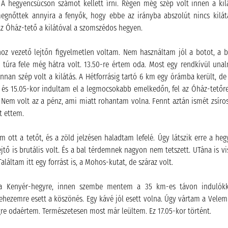
 A hegyencsúcson számot kellett írni. Régen még szép volt innen a kilá
gnőttek annyira a fenyők, hogy ebbe az irányba abszolút nincs kilát
 az Óház-tető a kilátóval a szomszédos hegyen.
oz vezető lejtőn figyelmetlen voltam. Nem használtam jól a botot, a b
a túra fele még hátra volt. 13.50-re értem oda. Most egy rendkívül unal
nnan szép volt a kilátás. A Hétforrásig tartó 6 km egy órámba került,
 és 15.05-kor indultam el a legmocsokabb emelkedőn, fel az Óház-tetőre
. Nem volt az a pénz, ami miatt rohantam volna. Fennt aztán ismét zsíros 
t ettem.
m ott a tetőt, és a zöld jelzésen haladtam lefelé. Úgy látszik erre a he
ejtő is brutális volt. És a bal térdemnek nagyon nem tetszett. UTána is v
aláltam itt egy forrást is, a Mohos-kutat, de száraz volt.
 a Kenyér-hegyre, innen szembe mentem a 35 km-es távon indulókk
hezemre esett a köszönés. Egy kávé jól esett volna. Úgy vártam a Velemr
re odaértem. Természetesen most már leültem. Ez 17.05-kor történt.