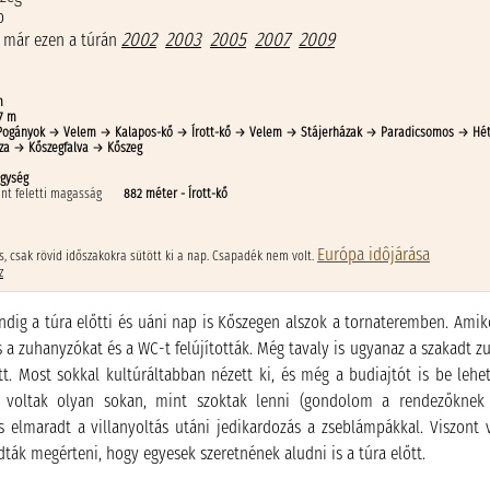
b
2002
2003
2005
2007
2009
 már ezen a túrán
m
7 m
Pogányok → Velem → Kalapos-kő → Írott-kő → Velem → Stájerházak → Paradicsomos → Hé
za → Kőszegfalva → Kőszeg
egység
nt feletti magasság
882 méter - Írott-kő
Európa idôjárása
s, csak rövid időszakokra sütött ki a nap. Csapadék nem volt.
z
ndig a túra előtti és uáni nap is Kőszegen alszok a tornateremben. A
 a zuhanyzókat és a WC-t felújították. Még tavaly is ugyanaz a szakadt zu
tt. Most sokkal kultúráltabban nézett ki, és még a budiajtót is be lehe
 voltak olyan sokan, mint szoktak lenni (gondolom a rendezőknek
s elmaradt a villanyoltás utáni jedikardozás a zseblámpákkal. Viszont v
ták megérteni, hogy egyesek szeretnének aludni is a túra előtt.