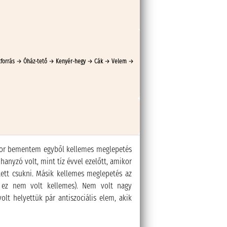
tforrás → Óház-tető → Kenyér-hegy → Cák → Velem →
mikor bementem egyből kellemes meglepetés
hanyzó volt, mint tíz évvel ezelőtt, amikor
tett csukni. Másik kellemes meglepetés az
 ez nem volt kellemes). Nem volt nagy
olt helyettük pár antiszociális elem, akik