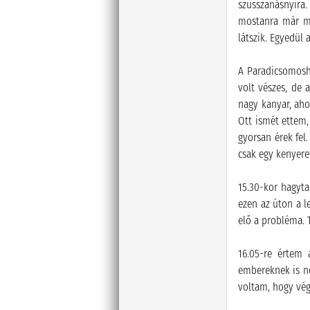
szusszanásnyira.
mostanra már me
látszik. Egyedül
A Paradicsomosh
volt vészes, de 
nagy kanyar, aho
Ott ismét ettem,
gyorsan érek fel
csak egy kenyere
15.30-kor hagyta
ezen az úton a l
elő a probléma. T
16.05-re értem
embereknek is ne
voltam, hogy vég