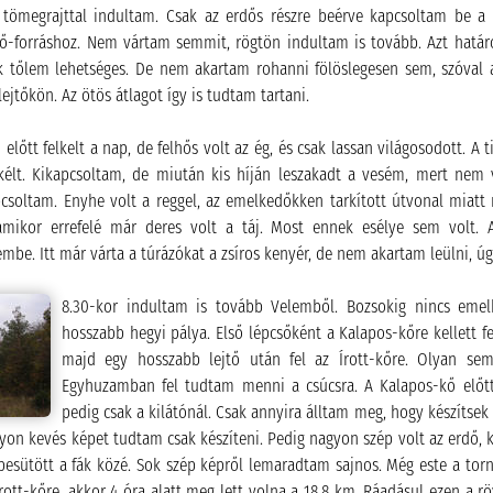
 tömegrajttal indultam. Csak az erdős részre beérve kapcsoltam be a 
ő-forráshoz. Nem vártam semmit, rögtön indultam is tovább. Azt határ
ak tőlem lehetséges. De nem akartam rohanni fölöslegesen sem, szóv
lejtőkön. Az ötös átlagot így is tudtam tartani.
előtt felkelt a nap, de felhős volt az ég, és csak lassan világosodott. A
élt. Kikapcsoltam, de miután kis híján leszakadt a vesém, mert nem 
pcsoltam. Enyhe volt a reggel, az emelkedőkken tarkított útvonal miat
amikor errefelé már deres volt a táj. Most ennek esélye sem volt. A
mbe. Itt már várta a túrázókat a zsíros kenyér, de nem akartam leülni, úg
8.30-kor indultam is tovább Velemből. Bozsokig nincs emel
hosszabb hegyi pálya. Első lépcsőként a Kalapos-kőre kellett f
majd egy hosszabb lejtő után fel az Írott-kőre. Olyan se
Egyhuzamban fel tudtam menni a csúcsra. A Kalapos-kő előtt
pedig csak a kilátónál. Csak annyira álltam meg, hogy készíts
gyon kevés képet tudtam csak készíteni. Pedig nagyon szép volt az erdő,
 besütött a fák közé. Sok szép képről lemaradtam sajnos. Még este a to
Írott-kőre, akkor 4 óra alatt meg lett volna a 18,8 km. Ráadásul ezen a r