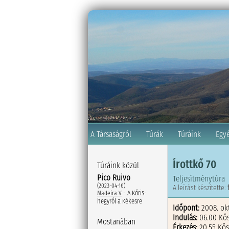
A Társaságról
Túrák
Túráink
Egy
Írottkő 70
Túráink közül
Pico Ruivo
Teljesítménytúra
(2023-04-16)
A leírást készítette:
- A Kőris-
Madeira V
hegyről a Kékesre
Időpont:
2008. ok
Indulás:
06.00 Kő
Mostanában
Érkezés:
20.55 Kő