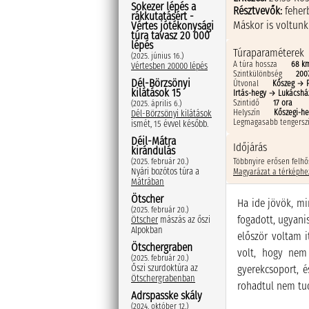
Sokezer lépés a
Résztvevők:
feher
rákkutatásért -
Máskor is voltunk
Vértes jótékonysági
túra tavasz 20 000
lépés
Túraparaméterek
(2025. június 16.)
A túra hossza
68 k
Vértesben 20000 lépés
Szintkülönbség
200
Dél-Börzsönyi
Útvonal
Kőszeg → 
kilátások 15
Irtás-hegy → Lukácshá
Szintidő
17 ora
(2025. április 6.)
Helyszín
Kőszegi-h
Dél-Börzsönyi kilátások
Legmagasabb tengerszi
ismét, 15 évvel később.
Déil-Mátra
Időjárás
kirándulás
Többnyire erősen felhő
(2025. február 20.)
Nyári bozótos túra a
Magyarázat a térképhe
Mátrában
Ötscher
Ha ide jövök, mi
(2025. február 20.)
fogadott, ugyanis
Ötscher
mászás az őszi
Alpokban
először voltam i
Ötschergraben
volt, hogy nem
(2025. február 20.)
gyerekcsoport, é
Őszi szurdoktúra az
Ötschergrabenban
rohadtul nem tud
Adrspasske skály
(2024. október 12.)